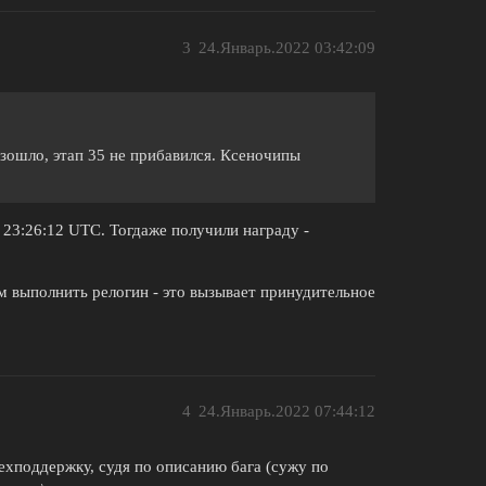
3
24.Январь.2022 03:42:09
изошло, этап 35 не прибавился. Ксеночипы
 23:26:12 UTC. Тогдаже получили награду -
ем выполнить релогин - это вызывает принудительное
4
24.Январь.2022 07:44:12
ехподдержку, судя по описанию бага (сужу по