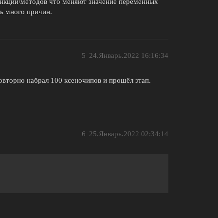
функции\методов что меняют значение переменных
ть много причин.
5
24.Январь.2022 16:16:34
 повторно набрал 100 ксеночипов и прошёл этап.
6
25.Январь.2022 02:34:14