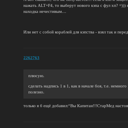
нажать ALT+F4, то выберут нового кэпа с фул хп? =))) н
находка нечестивым…
Или нет с собой кораблей для кэпства - взял так и пере
2262763
плюсую.
сделать надпись 1 в 1, как в начале боя, т.е. немно
полезно.
только я б ещё добавил:“Вы Капитан!!!СтарМед насто