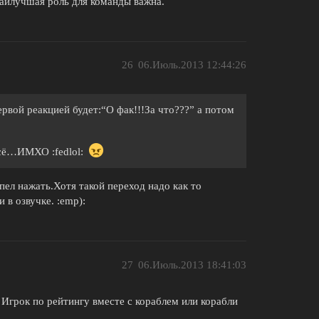
аилучшая роль для команды важна.
26
06.Июль.2013 12:44:26
ервой реакцией будет:“О фак!!!За что???” а потом
 всё…ИМХО :fedlol:
пел нажать.Хотя такой переход надо как то
 в озвучке. :emp):
27
06.Июль.2013 18:41:03
 Игрок по рейтингу вместе с кораблем или корабли