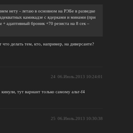
ием нету - летаю в основном на РЭБе в разведке
адекватных камикадзе с ядерками и минами (при
 + адаптивный броник +70 резиста на 8 сек –
 что делать тем, кто, например, на диверсанте?
24
06.Июль.2013 10:24:01
 кинули, тут вариант только самому альт-f4
25
06.Июль.2013 10:30:38