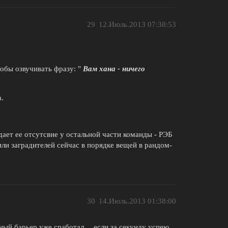
29
12.Июль.2013 07:38:53
тобы озвучивать фразу: "
Вам хана - ничего
.
ждает ее отсутсвие у остальной части команды - РЭБ
или заградителей сейчас в порядке вещей в рандом-
30
14.Июль.2013 01:38:00
тный барьер уже сработал… если за секунду успею