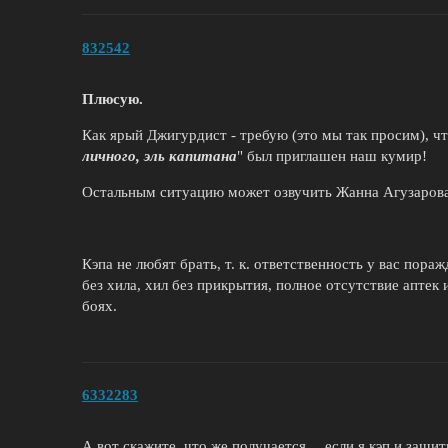
832542
Плюсую.
Как ярый Джигурдист - требую (это мы так просим), ч
личного, эль капитана
" был приглашен наш кумир!
Остальным ситуацию может озвучить Жанна Агузарова
Кэпа не любят брать, т. к. ответственность у вас пора
без хила, хил без прикрытия, полное отсутствие аптек 
боях.
6332283
А вот скажите, что же получается… если я кэп и защи