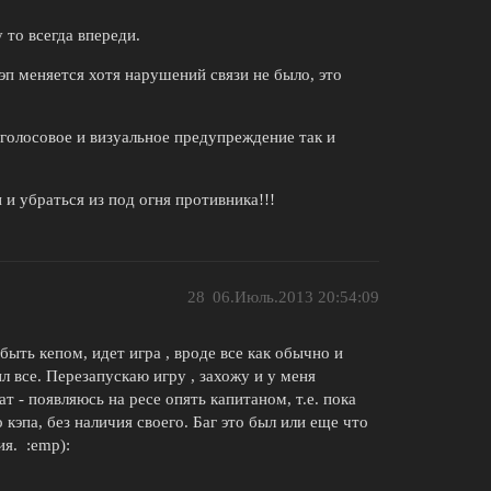
 то всегда впереди.
кэп меняется хотя нарушений связи не было, это
 голосовое и визуальное предупреждение так и
 и убраться из под огня противника!!!
28
06.Июль.2013 20:54:09
быть кепом, идет игра , вроде все как обычно и
л все. Перезапускаю игру , захожу и у меня
ат - появляюсь на ресе опять капитаном, т.е. пока
кэпа, без наличия своего. Баг это был или еще что
ия. :emp):