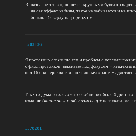
назначается кеп, пишется крупными буквами ядреным
на сек эффект кабины, такое не забывается и не игно
большая) сверху над прицелом
1203136
Я постоянно слежу где кеп и проблем с переназначение
с фиол протонкой, выживаю под фокусом 4 неадекватн
под 16к на перехвате и постоянным хилом + адаптивны
Так что думаю голосового сообщения было б достаточн
команде (
капитан команды изменен
) + целеуказание с
1578281