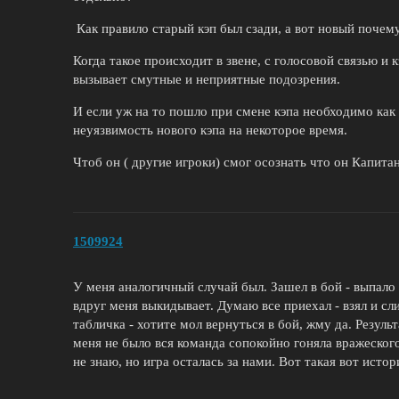
Как правило старый кэп был сзади, а вот новый почему
Когда такое происходит в звене, с голосовой связью и 
вызывает смутные и неприятные подозрения.
И если уж на то пошло при смене кэпа необходимо как
неуязвимость нового кэпа на некоторое время.
Чтоб он ( другие игроки) смог осознать что он Капитан
1509924
У меня аналогичный случай был. Зашел в бой - выпало 
вдруг меня выкидывает. Думаю все приехал - взял и сли
табличка - хотите мол вернуться в бой, жму да. Результ
меня не было вся команда сопокойно гоняла вражеского 
не знаю, но игра осталась за нами. Вот такая вот истор