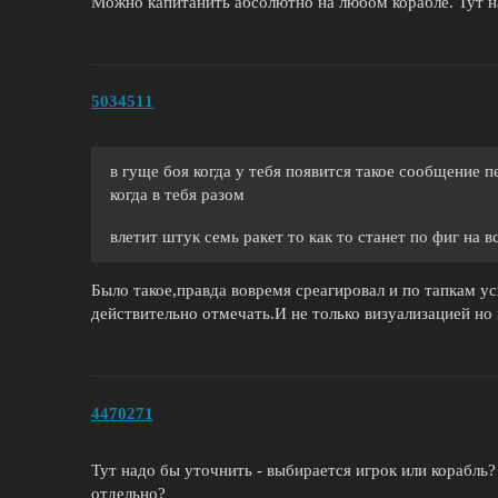
Можно капитанить абсолютно на любом корабле. Тут н
5034511
в гуще боя когда у тебя появится такое сообщение п
когда в тебя разом
влетит штук семь ракет то как то станет по фиг на
Было такое,правда вовремя среагировал и по тапкам ус
действительно отмечать.И не только визуализацией но и
4470271
Тут надо бы уточнить - выбирается игрок или корабль?
отдельно?