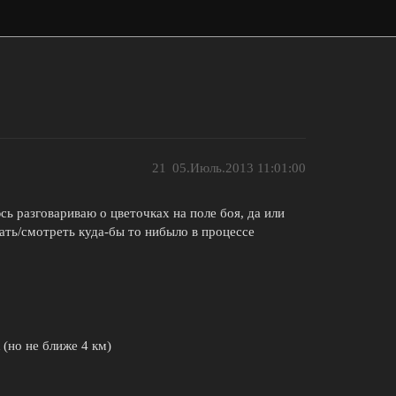
21
05.Июль.2013 11:01:00
ь разговариваю о цветочках на поле боя, да или
ть/смотреть куда-бы то нибыло в процессе
(но не ближе 4 км)