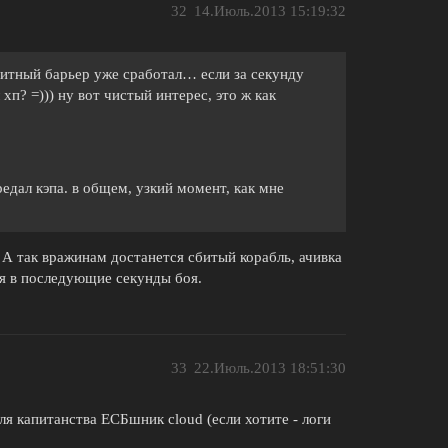
32
14.Июль.2013 15:19:32
щитный барьер уже сработал… если за секунду
хп? =))) ну вот чистый интерес, это ж как
ередал кэпа. в общем, узкий момент, как мне
 А так вражинам достанется сбитый корабль, ачивка
ся в последующие секунды боя.
33
22.Июль.2013 18:51:30
я капитанства ЕСБшник cloud (если хотите - логи