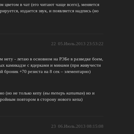
 цветом в чат (его читают чаще всего), меняется
рируется, издается звук, и появляется надпись (но
22
05.Июль.2013 23:53:22
м нету - летаю в основном на РЭБе в разведке боем,
ых камикадзе с ядерками и минами (при живучести
й броник +70 резиста на 8 сек – элементарно)
о (но не только кепу (
вы теперь капитан
) но и
 тройным повтором в сторону нового кепа)
23
06.Июль.2013 08:15:08