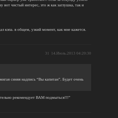
у вот чистый интерес, это ж как заглушка, так и
дал кэпа. в общем, узкий момент, как мне кажется.
31
14.Июль.2013 04:20:30
го мигая синяя надпись “Вы капитан”. Будет очень
ятельно рекомендует ВАМ подмыться!!!”