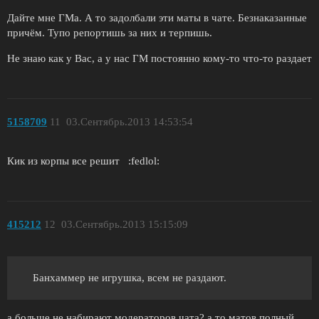
Дайте мне ГМа. А то задолбали эти маты в чате. Безнаказанные
причём. Тупо репортишь за них и терпишь.
Не знаю как у Вас, а у нас ГМ постоянно кому-то что-то раздает
5158709
11
03.Сентябрь.2013 14:53:54
Кик из корпы все решит :fedlol:
415212
12
03.Сентябрь.2013 15:15:09
Банхаммер не игрушка, всем не раздают.
а больше не набирают модераторов чата? а то матов полный