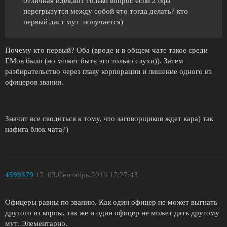
отличная идея,вот только вопрос если 2 офа
перегрызутся между собой что тогда делать? кто
первый даст мут получается)
Почему кто первый? Оба (вроде и в общем чате такое среди
ГМов было (но может быть это только слухи)). Затем
разбирательство через главу корпорации и лишение одного из
офицеров звания.
Значит все сводиться к тому, что заговорщиков ждет кара) так
нафига блок чата?)
4599379
17
03.Сентябрь.2013 17:27:43
Офицеры равны по званию. Как один офицер не может выгнать
другого из корпы, так же и один офицер не может дать другому
мут. Элементарно.