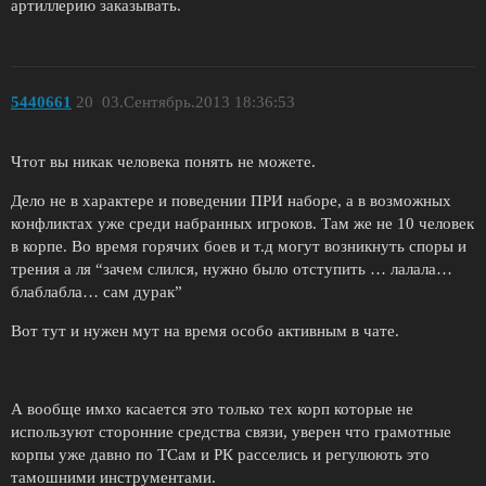
артиллерию заказывать.
5440661
20
03.Сентябрь.2013 18:36:53
Чтот вы никак человека понять не можете.
Дело не в характере и поведении ПРИ наборе, а в возможных
конфликтах уже среди набранных игроков. Там же не 10 человек
в корпе. Во время горячих боев и т.д могут возникнуть споры и
трения а ля “зачем слился, нужно было отступить … лалала…
блаблабла… сам дурак”
Вот тут и нужен мут на время особо активным в чате.
А вообще имхо касается это только тех корп которые не
используют сторонние средства связи, уверен что грамотные
корпы уже давно по ТСам и РК расселись и регулюють это
тамошними инструментами.