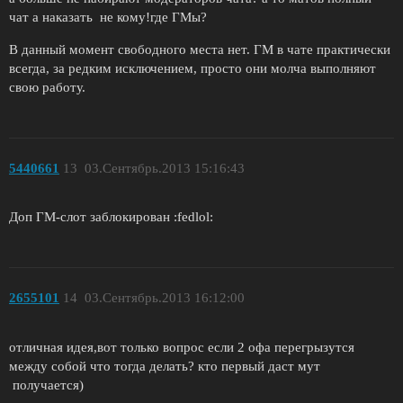
чат а наказать не кому!где ГМы?
В данный момент свободного места нет. ГМ в чате практически
всегда, за редким исключением, просто они молча выполняют
свою работу.
5440661
13
03.Сентябрь.2013 15:16:43
Доп ГМ-слот заблокирован :fedlol:
2655101
14
03.Сентябрь.2013 16:12:00
отличная идея,вот только вопрос если 2 офа перегрызутся
между собой что тогда делать? кто первый даст мут
получается)