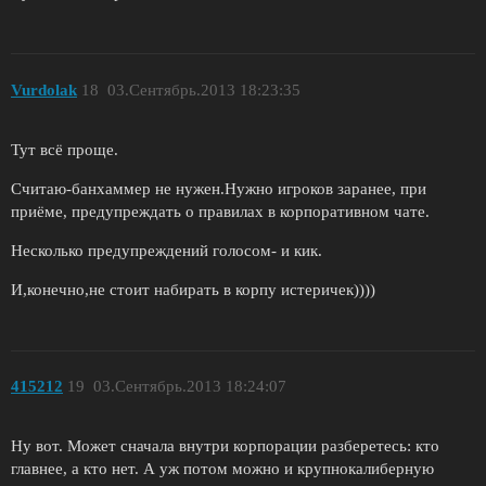
Vurdolak
18
03.Сентябрь.2013 18:23:35
Тут всё проще.
Считаю-банхаммер не нужен.Нужно игроков заранее, при
приёме, предупреждать о правилах в корпоративном чате.
Несколько предупреждений голосом- и кик.
И,конечно,не стоит набирать в корпу истеричек))))
415212
19
03.Сентябрь.2013 18:24:07
Ну вот. Может сначала внутри корпорации разберетесь: кто
главнее, а кто нет. А уж потом можно и крупнокалиберную