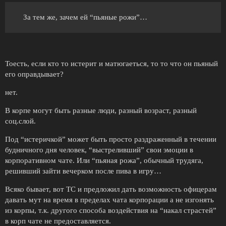
За тем же, зачем ей “пьяные рожи”…
Тоесть, если кто то истерит и матюгаеться, то то что он пьяный
его оправдывает?
нет.
В корпе могут быть разные люди, разный возраст, разный
соц.слой.
Под “истеричкой” может быть просто раздраженный в течении
будничного дня человек, “выстреливший” свои эмоции в
корпоративном чате. Или “пьяная рожа”, обычный трудяга,
решивший зайти вечерком после пива в игру…
Всяко бывает, вот ТС и предложил дать возможность офицерам
давать мут на время в пределах чата корпорации а не изгонять
из корпы, т.к. другого способа воздействия на “накал страстей”
в корп чате не предоставляется.