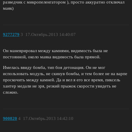
разведчик с микропеленгатором ), просто аккуратно отключал
маяк)
9277279
3
17.Октябрь.2013 14:40:07
Он маневрировал между камнями, видимость была не
постоянной, около маяка видимость была прямой.
Имелась ввиду бомба, тип боя детонация. Он не мог
использовать модуль, не скинув бомбы, и тем более не на варпе
проскочить между камней. Да и вел я его все время, пиксель
хантер медали не зря, резкий прыжок скорости увидеть не
сложно.
900820
4
17.Октябрь.2013 14:42:10