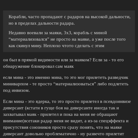
Корабли, часто пропадают с радаров на высокой дальности,
но в пределах дальности радара.
Недавно воевали за маяки, 3х3, корабль с миной
“материализовался” не просто на маяке, а уже после того
как скинул мину. Неплохо чтото сделать с этим
он был в прямой видимости или за маяком? Если за - то его
обнаружение блокировал сам маяк
если мина - это именно мина, то это мог прилететь разведчик
миниварпом - те просто “материализоваться” либо подлететь
под инвизом.
Если мина - это ядерка, то это просто прилетел в псевдоинвизе
диверсант (кстати в гуще боя на диверсанте иногда так и
захватывал маяк - прилетел и пока на меня не обращают
внимание(всетаки радар меня не видит, а из-за спецэффекта и
присутствия союзников просто сразу понять, что на маяке
диверсант довольно проблематично - ну развечто прилетит