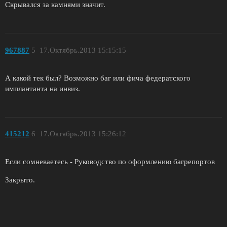
Скрывался за камнями значит.
967887
5
17.Октябрь.2013 15:15:15
А какой тек был? Возможно баг или фича федератского
имплантанта на инвиз.
415212
6
17.Октябрь.2013 15:26:12
Если сомневаетесь - Руководство по оформлению багрепортов
Закрыто.