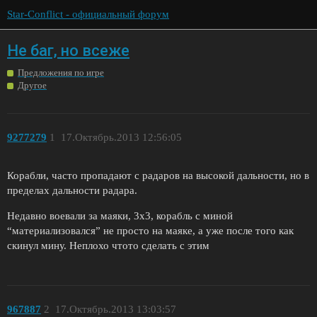
Star-Conflict - официальный форум
Не баг, но всеже
Предложения по игре
Другое
9277279
1
17.Октябрь.2013 12:56:05
Корабли, часто пропадают с радаров на высокой дальности, но в
пределах дальности радара.
Недавно воевали за маяки, 3х3, корабль с миной
“материализовался” не просто на маяке, а уже после того как
скинул мину. Неплохо чтото сделать с этим
967887
2
17.Октябрь.2013 13:03:57