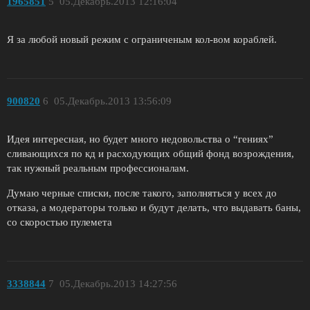
1965851
5
05.Декабрь.2013 12:16:04
Я за любой новый режим с ограниченым кол-вом кораблей.
900820
6
05.Декабрь.2013 13:56:09
Идея интересная, но будет много недовольства о “гениях”
сливающихся по кд и расходующих общий фонд возрождения,
так нужный реальным профессионалам.
Думаю черные списки, после такого, заполняться у всех до
отказа, а модераторы только и будут делать, что выдавать баны,
со скоростью пулемета
3338844
7
05.Декабрь.2013 14:27:56