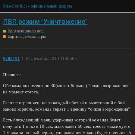
Star-Conflict - официальный форум
ПВП режим "Уничтожение"
Предложения по игре
Карты и режимы игры
9280191
1
05.Декабрь.2013 11:00:03
Правила:
Обе команды имеют по 30(может больше) “очков возрождения”
на момент старта.
Респ не ограничен, но за каждый сбитый и вылетивший в бой
заново корабль, команда теряет 1 еденицу “очков возрождения”
Есть блуждающий маяк, удерживая который команда будет
получать 1 очко в 10 сек, маяк живет 60 сек, тоесть максимум с
1 маяка за полный период удерживания можно будет получить 5