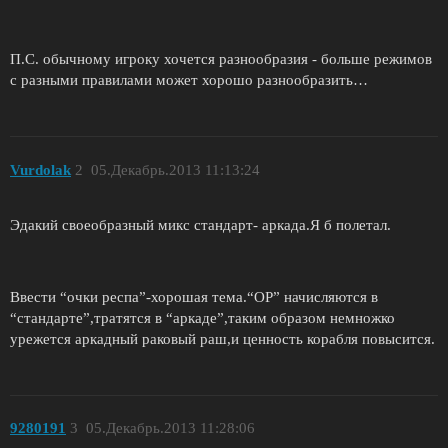
П.С. обычному игроку хочется разнообразия - больше режимов
с разными правилами может хорошо разнообразить…
Vurdolak
2
05.Декабрь.2013 11:13:24
Эдакий своеобразный микс стандарт- аркада.Я б полетал.
Ввести “очки респа”-хорошая тема.“ОР” начисляются в
“стандарте”,тратятся в “аркаде”,таким образом немножко
урежется аркадный раковый раш,и ценность корабля повысится.
9280191
3
05.Декабрь.2013 11:28:06