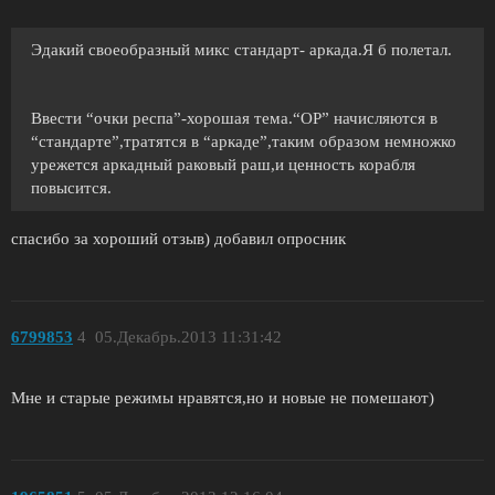
Эдакий своеобразный микс стандарт- аркада.Я б полетал.
Ввести “очки респа”-хорошая тема.“ОР” начисляются в
“стандарте”,тратятся в “аркаде”,таким образом немножко
урежется аркадный раковый раш,и ценность корабля
повысится.
спасибо за хороший отзыв) добавил опросник
6799853
4
05.Декабрь.2013 11:31:42
Мне и старые режимы нравятся,но и новые не помешают)