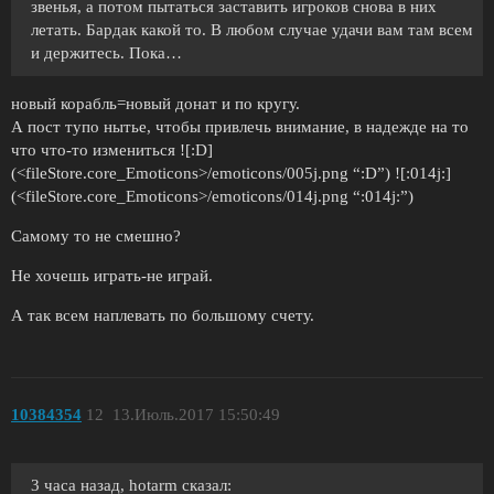
звенья, а потом пытаться заставить игроков снова в них
летать. Бардак какой то. В любом случае удачи вам там всем
и держитесь. Пока…
новый корабль=новый донат и по кругу.
А пост тупо нытье, чтобы привлечь внимание, в надежде на то
что что-то измениться ![:D]
(<fileStore.core_Emoticons>/emoticons/005j.png “:D”) ![:014j:]
(<fileStore.core_Emoticons>/emoticons/014j.png “:014j:”)
Самому то не смешно?
Не хочешь играть-не играй.
А так всем наплевать по большому счету.
10384354
12
13.Июль.2017 15:50:49
3 часа назад, hotarm сказал: