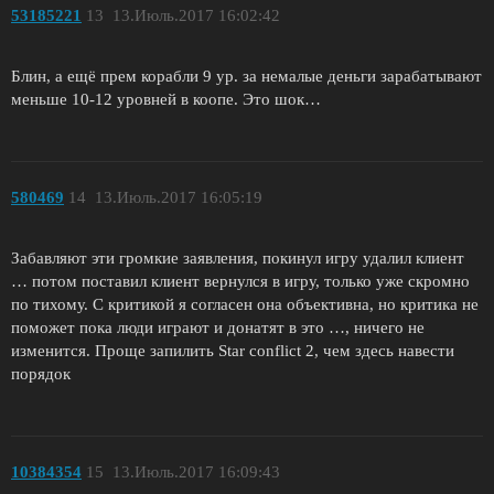
53185221
13
13.Июль.2017 16:02:42
Блин, а ещё прем корабли 9 ур. за немалые деньги зарабатывают
меньше 10-12 уровней в коопе. Это шок…
580469
14
13.Июль.2017 16:05:19
Забавляют эти громкие заявления, покинул игру удалил клиент
… потом поставил клиент вернулся в игру, только уже скромно
по тихому. С критикой я согласен она объективна, но критика не
поможет пока люди играют и донатят в это …, ничего не
изменится. Проще запилить Star conflict 2, чем здесь навести
порядок
10384354
15
13.Июль.2017 16:09:43