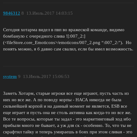
9846312
8
13.Июль.2017 14:03:15
Сегодня хотарма видел в пвп во вражеской команде, видимо
бомбануло с очередного слива ![:007_2:]
(<fileStore.core_Emoticons>/emoticons/007_2.png “:007_2:”). Но
понять можно, я б давно сам свалил, если бы имел возможность.
system
9
13.Июль.2017 15:06:53
Заметь Хотарм, старые игроки все еще играют, пусть часть из
них но все же. А по поводу корпы - НАСА никогда не была
сильнейшей корпой и на данный момент не является, ESB все
еще играет и пусть она не столь активна как когда-то но все же.
Все те вопросы, которые ты задал - это маркетинговый ход ибо
прибыли много не бывает, а уж для ск - особенно. То, что ты не
скрафтил тайку и теперь умираешь в боях при этом сливая - это