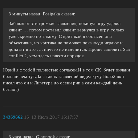
3 минуты назад, Posipaka сказал:
Забавляют эти громкие заявления, покинул игру удалил
клиент … потом поставил клиент вернулся в игру, только
уже скромно по тихому. С критикой я согласен она
объективна, но критика не поможет пока люди играют и
донатят в это …, ничего не изменится. Проще запилить Star
conflict 2, чем здесь навести порядок
Юрий я с тобой полностью согласен.И в том СК будет онлаин
больше чем тут.Да я таких заявлений видел кучу Боло2 вон
писал что он и Лигатура до осени рип а сами каждый день
бегают)
34369662
16
13.Июль.2017 16:17:57
3 часа назад, Glavnook сказал: