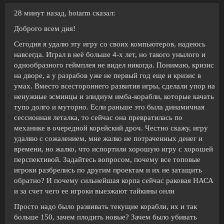
28 минут назад, hotarm сказал:
Доброго всем дня!
Сегодня я удалю эту игру со своих компьютеров, надеюсь
навсегда. Играл в неё больше 4-х лет, но такого унылого и
однообразного геймплея не видел никогда. Понимаю, кризис
на дворе, а у разрабов уже не первый год еще и кризис в
умах. Вместо всестороннего развития игры, сделали упор на
ненужные эсминцы и элидиум имба-корабли, которые качать
тупо долго и муторно. Если раньше это была динамичная
сессионная леталка, то сейчас она превратилась по
механике в очередной корейский дроч. Честно скажу, игру
удаляю с сожалением, мне жалко не потраченных денег и
времени, но жалко, что испортили хорошую игру с хорошей
перспективой. Задайтесь вопросом, почему все топовые
игроки разбрелись по другим проектам и их не затащить
обратно? И почему сильнейшая корпа сейчас раковая НАСА
и за счет чего ее игроки выезжают тайкины онли
Просто надо было развивать текущие корабли, их и так
больше 150, зачем плодить новые? Зачем было убивать