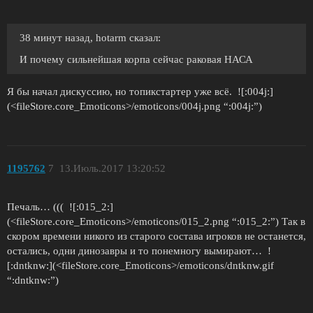
38 минут назад, hotarm сказал:
И почему сильнейшая корпа сейчас раковая НАСА
Я бы начал дискуссию, но топикстартер уже всё. ![:004j:]
(<fileStore.core_Emoticons>/emoticons/004j.png “:004j:”)
1195762
7
13.Июль.2017 13:20:52
Печаль… ((( ![:015_2:]
(<fileStore.core_Emoticons>/emoticons/015_2.png “:015_2:”) Так в
скором времени никого из старого состава игроков не останется,
остались, одни динозавры и то понемногу вымирают… !
[:dntknw:](<fileStore.core_Emoticons>/emoticons/dntknw.gif
“:dntknw:”)