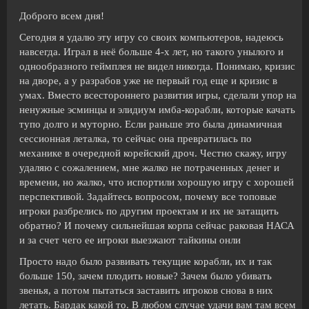
Доброго всем дня!
Сегодня я удалю эту игру со своих компьютеров, надеюсь
навсегда. Играл в неё больше 4-х лет, но такого унылого и
однообразного геймплея не видел никогда. Понимаю, кризис
на дворе, а у разрабов уже не первый год еще и кризис в
умах. Вместо всестороннего развития игры, сделали упор на
ненужные эсминцы и элидиум имба-корабли, которые качать
тупо долго и муторно. Если раньше это была динамичная
сессионная леталка, то сейчас она превратилась по
механике в очередной корейский дроч. Честно скажу, игру
удаляю с сожалением, мне жалко не потраченных денег и
времени, но жалко, что испортили хорошую игру с хорошей
перспективой. Задайтесь вопросом, почему все топовые
игроки разбрелись по другим проектам и их не затащить
обратно? И почему сильнейшая корпа сейчас раковая НАСА
и за счет чего ее игроки выезжают тайкины онли
Просто надо было развивать текущие корабли, их и так
больше 150, зачем плодить новые? Зачем было убивать
звенья, а потом пытаться заставить игроков снова в них
летать. Бардак какой то. В любом случае удачи вам там всем