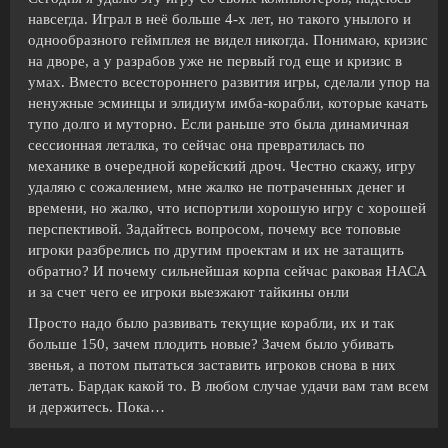
навсегда. Играл в неё больше 4-х лет, но такого унылого и
однообразного геймплея не видел никогда. Понимаю, кризис
на дворе, а у разрабов уже не первый год еще и кризис в
умах. Вместо всестороннего развития игры, сделали упор на
ненужные эсминцы и элидиум имба-корабли, которые качать
тупо долго и муторно. Если раньше это была динамичная
сессионная леталка, то сейчас она превратилась по
механике в очередной корейский дроч. Честно скажу, игру
удаляю с сожалением, мне жалко не потраченных денег и
времени, но жалко, что испортили хорошую игру с хорошей
перспективой. Задайтесь вопросом, почему все топовые
игроки разбрелись по другим проектам и их не затащить
обратно? И почему сильнейшая корпа сейчас раковая НАСА
и за счет чего ее игроки выезжают тайкины онли
Просто надо было развивать текущие корабли, их и так
больше 150, зачем плодить новые? Зачем было убивать
звенья, а потом пытаться заставить игроков снова в них
летать. Бардак какой то. В любом случае удачи вам там всем
и держитесь. Пока…