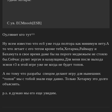
С ув. ECMnoob[ESB]
Оу,глянит кто тут^^
Ну всем известно что есб уже года полтора как минимум нету.А
то что летает с его тегом кроме тебя,Хотарма,Раймару и
Бахамута в свое время даже бы на пороге медвежьем не стояло
бы.Сейчас рулит зергач и казаулщина.Для меня после выхода
эсмов т3 в этой игре уже не когда не будет топов.
А по тому что разрабы спецом делают игру для нынешних
“топов” мы с тобой знали еще давно. Только Хотарму это долго
объяснять.
p.s. я думаю мы его еще увидим.