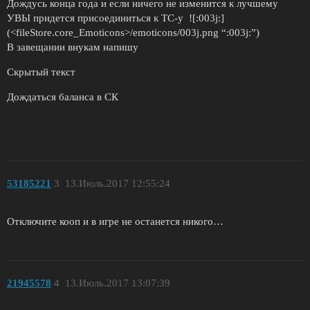
Дождусь конца года и если ничего не изменится к лучшему
УВЫ придется присоединиться к ТС-у ![:003j:]
(<fileStore.core_Emoticons>/emoticons/003j.png “:003j:”)
В завещании внукам напишу
Скрытый текст
Дождаться баланса в СК
53185221
3
13.Июль.2017 12:55:24
Отключите кооп и в игре не останется никого…
21945578
4
13.Июль.2017 13:07:39