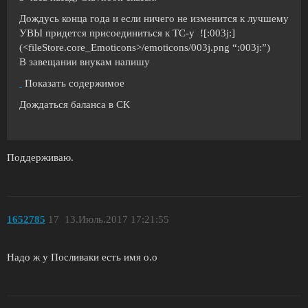
Дождусь конца года и если ничего не изменится к лучшему
УВЫ придется присоединиться к ТС-у ![:003j:]
(<fileStore.core_Emoticons>/emoticons/003j.png “:003j:”)
В завещании внукам напишу
Показать содержимое
Дождаться баланса в СК
Поддерживаю.
1652785
17
13.Июль.2017 17:21:55
Надо ж у Посливаки есть имя о.о