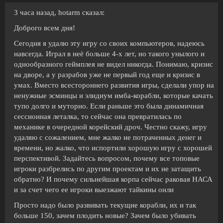
3 часа назад, hotarm сказал:
Доброго всем дня!
Сегодня я удалю эту игру со своих компьютеров, надеюсь
навсегда. Играл в неё больше 4-х лет, но такого унылого и
однообразного геймплея не видел никогда. Понимаю, кризис
на дворе, а у разрабов уже не первый год еще и кризис в
умах. Вместо всестороннего развития игры, сделали упор на
ненужные эсминцы и элидиум имба-корабли, которые качать
тупо долго и муторно. Если раньше это была динамичная
сессионная леталка, то сейчас она превратилась по
механике в очередной корейский дроч. Честно скажу, игру
удаляю с сожалением, мне жалко не потраченных денег и
времени, но жалко, что испортили хорошую игру с хорошей
перспективой. Задайтесь вопросом, почему все топовые
игроки разбрелись по другим проектам и их не затащить
обратно? И почему сильнейшая корпа сейчас раковая НАСА
и за счет чего ее игроки выезжают тайкины онли
Просто надо было развивать текущие корабли, их и так
больше 150, зачем плодить новые? Зачем было убивать