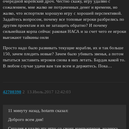
очередной корейский дроч. Честно скажу, игру удаляю с
сожалением, мне жалко не потраченных денег и времени, но
жалко, что испортили хорошую игру с хорошей перспективой.
Задайтесь вопросом, почему все топовые игроки разбрелись по
другим проектам и их не затащить обратно? И почему
сильнейшая корпа сейчас раковая НАСА и за счет чего ее игроки
выезжают тайкины онли
Просто надо было развивать текущие корабли, их и так больше
150, зачем плодить новые? Зачем было убивать звенья, а потом
пытаться заставить игроков снова в них летать. Бардак какой то.
В любом случае удачи вам там всем и держитесь. Пока…
42700390
2
13.Июль.2017 12:42:03
11 минуту назад, hotarm сказал:
Доброго всем дня!
Сегодня я удалю эту игру со своих компьютеров, надеюсь