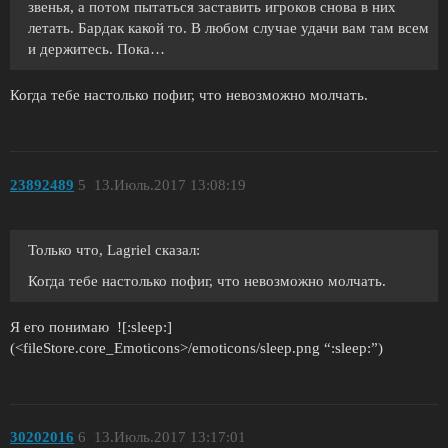
звенья, а потом пытаться заставить игроков снова в них
летать. Бардак какой то. В любом случае удачи вам там всем
и держитесь. Пока…
Когда тебе настолько пофиг, что невозможно молчать.
23892489
5
13.Июль.2017 13:08:19
Только что, Lagriel сказал:
Когда тебе настолько пофиг, что невозможно молчать.
Я его понимаю ![:sleep:]
(<fileStore.core_Emoticons>/emoticons/sleep.png “:sleep:”)
30202016
6
13.Июль.2017 13:17:01