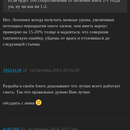
Если будет 100 сопротивлений то логичнее взять 1-1 тогда
уж, ну ни как ни 1-2.
Нет. Логичнее всегда получать меньше урона, увеличивая
потенциал перекрытия оного хилом, чем иметь корпус
примерно на 15-20% толще и надеяться, что совершив
тактическую ошибку, уйдешь от врага и отхилишься до
следующей стычки.
19254139
32
16.Октябрь.2014 20:16:29
Разрабы в своём блоге доказывают что лучше всего работает
смесь. Так что правильное думаю Вам лучше
обсудить с ними
4242384
33
16.Октябрь.2014 20:17:49