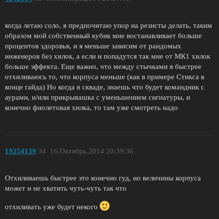
когда летаю соло, я предпочитаю упор на резисты делать, таким
образом мой собственный кубик мне востанавливает больше
процентов здоровья, и я мeньше зависим от рандомых
инженеров без хилок, а если и попадутся так мне от МК1 хилок
больше эффекта. Еще важно, что между стычками я быстрее
отхиливаюсь то, что корпуса меньше (как в примере Стикса в
конце гайда) Но когда в скваде, знаешь что будет командник с
аурами, и/или прикрывашка с уменьшением сигнатуры, и
конечно фиолетовая хилка, то там уже смотреть надо
19254139
34
16.Октябрь.2014 20:39:36
Отхиливаешь быстрее это конечно гуд, но величины корпуса
может и не хватить чуть-чуть так что
отхиливать уже будет некого