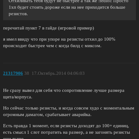
Отхиливать тебя будут не быстрее а так же :fedlol: Просто
1хп будет стоить дороже если на нее приходится больше
резистов.
перечитай пункт 7 в гайде (игровой пример)
я имел ввиду что при упоре на резисты отхил до 100%
происходит быстрее чем с когда билд с миксом.
21317906
38
17.Октябрь.2014 04:06:03
Не сразу вывел для себя что сопротивление лучше размера
щита/корпуса.
Но сейчас только резисты, и когда совсем худо с моментальным
огромным дамагом, срабатывает аварийка.
Есть правда 1 момент, если резисты доходят до 100+ единиц,
есть смысл 1 слот потратить на размер, а не загонять резисты
еще выше.