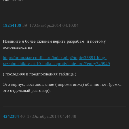
19254139
39
17.Октябрь.2014 04:10:04
Извините я более склонен верить разрабам, и поэтому
основываясь на
http://forum.star-conflict.ru/index.php?/topic/35891-blog-
razrabotchikov-ot-10-iiulia-soprotivlenie-uro/#entry749949
( последняя и предпоследняя таблица )
Это корпус, востановление ( окромя инжа) обычно нет. (ремка
это отдельный разговор).
4242384
40
17.Октябрь.2014 04:44:48