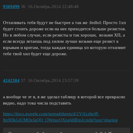
9369499
36
16.Октябрь.2014 22:48:48
Отхиливать тебя будут не быстрее а так же :fedlol: Просто 1хп
будет стоить дороже если на нее приходится больше резистов.
Но в любом случае, если резисты и так хороши, возьми ХП, а
если всегда летаешь под хилом лучше возьми еще резист к
взрывам и критам, тогда каждая единица хп которую отхилиит
тебе твой хил будет еще дороже.
4242384
37
16.Октябрь.2014 23:57:39
а вообще че эт я, я же зделал таблицу в которой все прекрасно
видно, надо тока числа подставить
https://docs.google.com/spreadsheets/d/1Vj1crltujP-
8n9DkGtUMOeJaQQ_OWmoQXpgldlRipJc/edit?usp=sharing