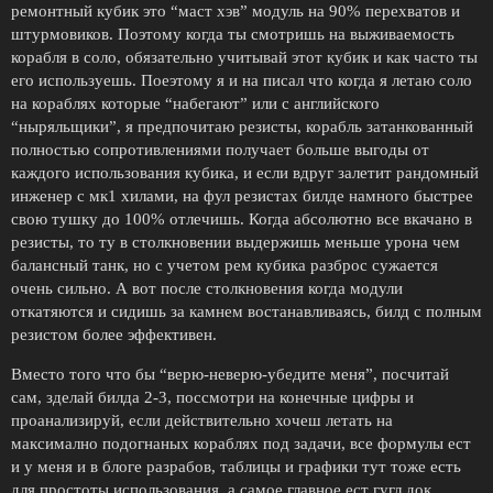
ремонтный кубик это “маст хэв” модуль на 90% перехватов и
штурмовиков. Поэтому когда ты смотришь на выживаемость
корабля в соло, обязательно учитывай этот кубик и как часто ты
его используешь. Поеэтому я и на писал что когда я летаю соло
на кораблях которые “набегают” или с английского
“ныряльщики”, я предпочитаю резисты, корабль затанкованный
полностью сопротивлениями получает больше выгоды от
каждого использования кубика, и если вдруг залетит рандомный
инженер с мк1 хилами, на фул резистах билде намного быстрее
свою тушку до 100% отлечишь. Когда абсолютно все вкачано в
резисты, то ту в столкновении выдержишь меньше урона чем
балансный танк, но с учетом рем кубика разброс сужается
очень сильно. А вот после столкновения когда модули
откатяются и сидишь за камнем востанавливаясь, билд с полным
резистом более эффективен.
Вместо того что бы “верю-неверю-убедите меня”, посчитай
сам, зделай билда 2-3, поссмотри на конечные цифры и
проанализируй, если действительно хочеш летать на
максимално подогнаных кораблях под задачи, все формулы ест
и у меня и в блоге разрабов, таблицы и графики тут тоже есть
для простоты использования, а самое главное ест гугл док