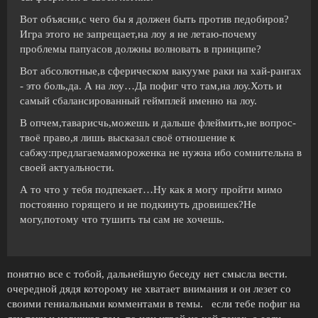
Вот объясни,с чего бы я должен быть против педобиров?
Игра этого не запрещает,на лоу я не летаю-почему
проблемы папуасов должны волновать в принципе?
Вот абсолютные,в сферическом вакууме раки на хай-рангах
- это боль,да. А на лоу…Да пофиг что там,на лоу.Хоть и
самый сбалансированный геймплей именно на лоу.
В опчем,таварисчь,можешь и дальше флеймить,не вопрос-
твоё право,я лишь высказал своё отношение к
сабжу:предлагаемаямороженка не нужна ибо сомнительна в
своей актуальности.
А то что у тебя подпекает…Ну как я могу пройти мимо
постоянно горящего и не подкинуть дровишек?Не
могу,потому что тушить ты сам не хочешь.
понятно все с тобой, дальнейшую беседу нет смысла вести.
очередной дядя которому не хватает внимания и он лезет со
своими гениальными комментами в темы. если тебе пофиг на