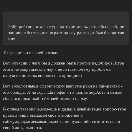
7500 рейтинг, ога внатуре на т5 летаешь. летал бы на т5, не
защищал бы тех, кто играет на лоу рангах, а был бы против
них.
Ты фееричен в своей логике.
Вот объясни,с чего бы я должен быть против педобиров?Игра
этого не запрещает,на лоу я не летаю-почему проблемы
папуасов должны волновать в принципе?
Вот абсолютные,в сферическом вакууме раки на хай-рангах -
это боль,да. А на лоу…Да пофиг что там,на лоу.Хоть и самый
сбалансированный геймплей именно на лоу.
В опчем,таварисчь,можешь и дальше флеймить,не вопрос-твоё
право,я лишь высказал своё отношение к
сабжу:предлагаемаямороженка не нужна ибо сомнительна в
своей актуальности.