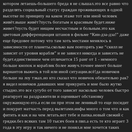
котором летаешь-большего бреда я не слышал.это все равно что
разделять социальный статус граждан проживающих в одной
высотке по принципу на каком этаже тот или иной человек
живёт.выше живёт?пусть богатым и красивым будет.ниже
живет?пусть будет нищим несчастным и больным.это как
цветовая дифференциация штанов в фильме “Кин-дза-дза!” даже
еще бредовее потому что там хоть местами менялось в
зависимости от планеты.сколько вам повторять уже “скилл не
зависит от уровня корабля” и не зависел никогда и зависеть не
будет.единственное чем отличается 15 ранг от 1 - немного
больше кнопок и кораблик более живуч.точнее имеет больше
вариантов выжить в той или иной ситуации.всё!да новичков
больше на лоу тэках.но кто сказал что новичок обязательно рак?
я видел новичков дававших мне прикурить и мне было жутко
стыдно.это все сугубо от того зависит насколько человек быстро
реагирует на раздражители и оценивает обстановку
окружающую его.а если он при этом не ленивый то еще посидит
и покурит матчасть перед вылетами.инфы много о том что и как
фитить и как и на чем летать.вот тебе и папка.новый свежий с
грядки.без всяких там 10 тысяч боев в пвп.а есть те кто играет 3
года в эту игру и так ничего и не понял.и мне хочется таких