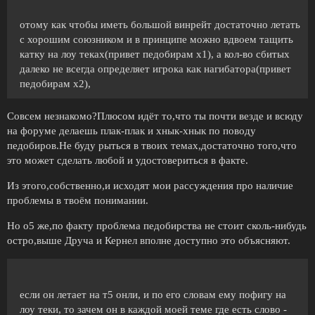
отому как чтобы иметь большой винрейт достаточно летать
с хорошим союзником и в принципе можно вдвоем тащить
катку на лоу теках(привет педобирам х1), а кол-во сбитых
далеко не всегда определяет игрока как нагибатора(привет
педобирам х2),
Совсем незнакомо?Плюсом идёт то,что ты почти везде и всюду
на форуме делаешь плак-плак и хнык-хнык по поводу
педобиров.Не буду рыться в твоих темах,достаточно того,что
это может сделать любой и удостовериться в факте.
Из этого,собственно,и исходят мои рассуждения про наличие
проблемы в твоём понимании.
Но о5 же,по факту проблема педобирства не стоит сколь-нибудь
остро,выше Друча и Кернел вполне доступно это объясняют.
если он летает на т5 онли, и по его словам ему пофигу на
лоу теки, то зачем он в каждой моей теме где есть слово -