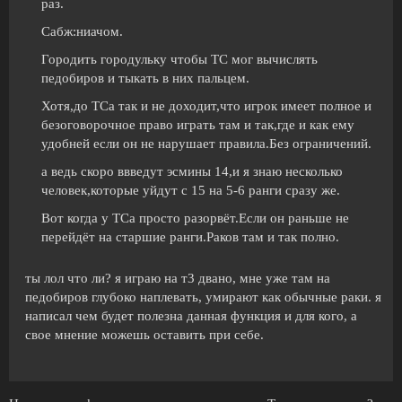
раз.
Сабж:ниачом.
Городить городульку чтобы ТС мог вычислять
педобиров и тыкать в них пальцем.
Хотя,до ТСа так и не доходит,что игрок имеет полное и
безоговорочное право играть там и так,где и как ему
удобней если он не нарушает правила.Без ограничений.
а ведь скоро ввведут эсмины 14,и я знаю несколько
человек,которые уйдут с 15 на 5-6 ранги сразу же.
Вот когда у ТСа просто разорвёт.Если он раньше не
перейдёт на старшие ранги.Раков там и так полно.
ты лол что ли? я играю на т3 двано, мне уже там на
педобиров глубоко наплевать, умирают как обычные раки. я
написал чем будет полезна данная функция и для кого, а
свое мнение можешь оставить при себе.