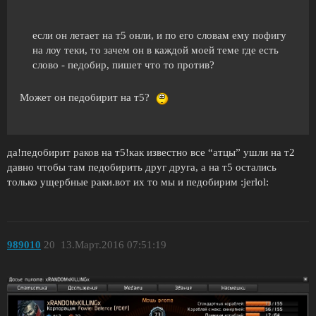
если он летает на т5 онли, и по его словам ему пофигу
на лоу теки, то зачем он в каждой моей теме где есть
слово - педобир, пишет что то против?
Может он педобирит на т5?
да!педобирит раков на т5!как известно все “атцы” ушли на т2
давно чтобы там педобирить друг друга, а на т5 остались
только ущербные раки.вот их то мы и педобирим :jerlol:
989010
20
13.Март.2016 07:51:19