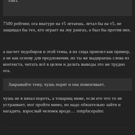
ПвП.
7500 рейтинг, ога внатуре на т5 летаешь. летал бы на т5, не
защищал бы тех, кто играет на лоу рангах, а был бы против них.
а насчет педобиров и этой темы, я их сюда приплел как пример,
а не как основу для предложения, но ты же выдираешь слова из
контекста, читать всё в целом и делать выводы это же трудно
ога.
Закрывайте тему, чушь порят и она повизгивает.
чушь не я начал пороть, а товарищ ниже, если его что то не
устраивает, мог пройти мимо, но надо обязательно зайти и
нагадить. взрослый человек вроде… :empfacepalm: