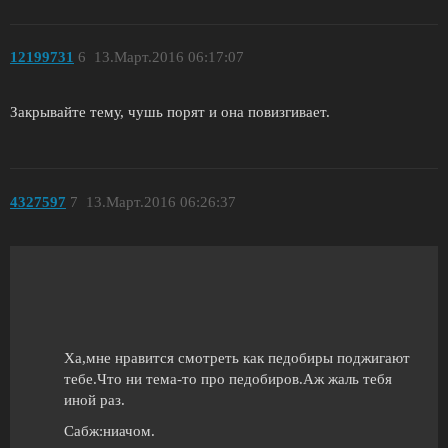
12199731
6
13.Март.2016 06:17:07
Закрывайте тему, чушь порят и она повизгивает.
4327597
7
13.Март.2016 06:26:37
Ха,мне нравится смотреть как педобиры поджигают
тебе.Что ни тема-то про педобиров.Аж жаль тебя
иной раз.
Сабж:ниачом.