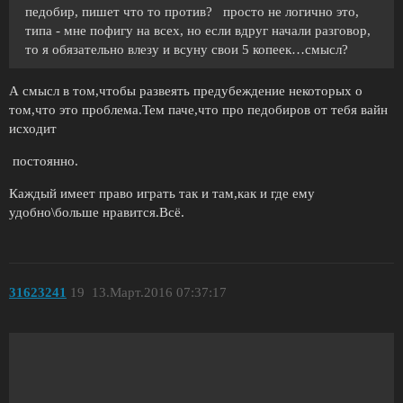
педобир, пишет что то против? просто не логично это,
типа - мне пофигу на всех, но если вдруг начали разговор,
то я обязательно влезу и всуну свои 5 копеек…смысл?
А смысл в том,чтобы развеять предубеждение некоторых о
том,что это проблема.Тем паче,что про педобиров от тебя вайн
исходит
постоянно.
Каждый имеет право играть так и там,как и где ему
удобно\больше нравится.Всё.
31623241
19
13.Март.2016 07:37:17