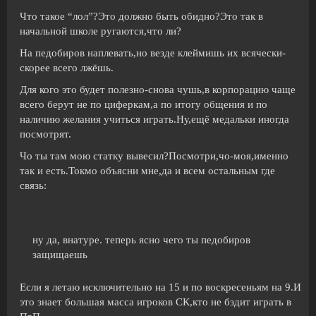
Что такое “лол”?Это должно быть обидно?Это так в
начальной школе ругаются,что ли?
На педобиров наплевать,но везде клеймишь их всячески-
скорее всего лжёшь.
Для кого это будет полезно-снова чушь,в корпорацию чаще
всего берут не по циферкам,а по итогу общения и по
наличию желания учиться играть.Ну,ещё медальки иногда
посмотрят.
Чо ты там мою статку вывесил?Посмотри,чо-моя,именно
так и есть.Токмо объясни мне,да и всем остальным где
связь:
ну да, внатуре. теперь ясно чего ты педобиров
защищаешь
Если я летаю исключительно на 15 и по воскресеньям на 9.И
это знает большая масса игроков СК,кто не бздит играть в