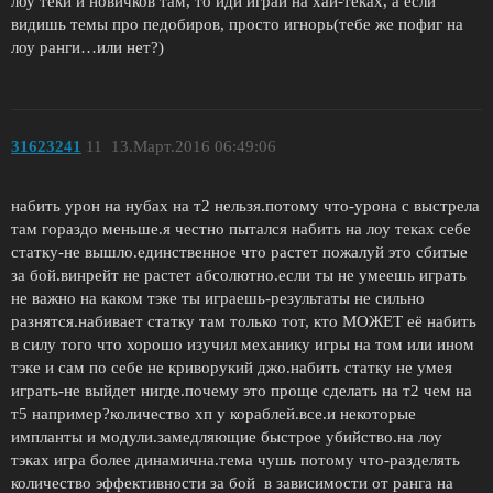
лоу теки и новичков там, то иди играй на хай-теках, а если
видишь темы про педобиров, просто игнорь(тебе же пофиг на
лоу ранги…или нет?)
31623241
11
13.Март.2016 06:49:06
набить урон на нубах на т2 нельзя.потому что-урона с выстрела
там гораздо меньше.я честно пытался набить на лоу теках себе
статку-не вышло.единственное что растет пожалуй это сбитые
за бой.винрейт не растет абсолютно.если ты не умеешь играть
не важно на каком тэке ты играешь-результаты не сильно
разнятся.набивает статку там только тот, кто МОЖЕТ её набить
в силу того что хорошо изучил механику игры на том или ином
тэке и сам по себе не криворукий джо.набить статку не умея
играть-не выйдет нигде.почему это проще сделать на т2 чем на
т5 например?количество хп у кораблей.все.и некоторые
импланты и модули.замедляющие быстрое убийство.на лоу
тэках игра более динамична.тема чушь потому что-разделять
количество эффективности за бой в зависимости от ранга на