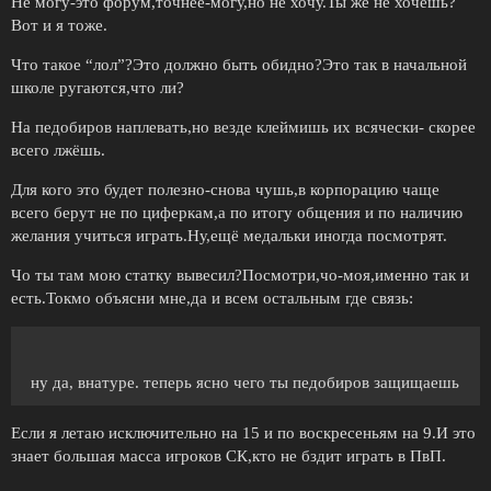
Не могу-это форум,точнее-могу,но не хочу.Ты же не хочешь?
Вот и я тоже.
Что такое “лол”?Это должно быть обидно?Это так в начальной
школе ругаются,что ли?
На педобиров наплевать,но везде клеймишь их всячески- скорее
всего лжёшь.
Для кого это будет полезно-снова чушь,в корпорацию чаще
всего берут не по циферкам,а по итогу общения и по наличию
желания учиться играть.Ну,ещё медальки иногда посмотрят.
Чо ты там мою статку вывесил?Посмотри,чо-моя,именно так и
есть.Токмо объясни мне,да и всем остальным где связь:
ну да, внатуре. теперь ясно чего ты педобиров защищаешь
Если я летаю исключительно на 15 и по воскресеньям на 9.И это
знает большая масса игроков СК,кто не бздит играть в ПвП.