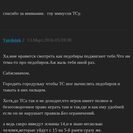
спасибо за внимание. гоу минусов ТСу.
Vurdolak
2
13.Март.2016 05:59:38
Ха,мне нравится смотреть как педобиры поджигают тебе.Что ни
тема-то про педобиров.Аж жаль тебя иной раз.
Сабж:ниачом.
Городить городульку чтобы ТС мог вычислять педобиров и
тыкать в них пальцем.
Хотя,до ТСа так и не доходит,что игрок имеет полное и
безоговорочное право играть там и так,где и как ему удобней
если он не нарушает правила.Без ограничений.
а ведь скоро ввведут эсмины 14,и я знаю несколько
человек,которые уйдут с 15 на 5-6 ранги сразу же.