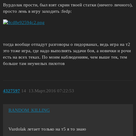
Вурдолак прости, был взят скрин твоей статки (ничего личного),
просто лень в игру заходить :fedp:
тогда вообще отпадут разговоры о пидорванах, ведь игра на т2
это тоже игра, где надо выполнять задачи боя, а новички и рочи
есть на всех теках. По моим наблюдениям, чем выше тек, тем
больше там неумелых пилотов
4327597
14
13.Март.2016 07:22:53
RANDOM_KILLING
Vurdolak летает только на т5 я то знаю