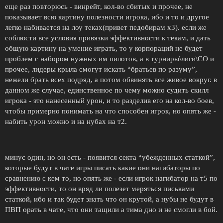
еще раз повторюсь - винрейт, кол-во сбитых и прочее, не
показывает всю картину полезности игрока, ибо и то и другое
легко набивается на лоу теках(привет педобирам х3). если же
соблюсти все условия привязки эффективности к текам, и дать
общую картину на умение играть, то у корпораций не будет
проблем с набором нужных им пилотов, а в турниры\лиги\СО и
прочее, лидеры крыла смогут искать “братьев по разуму”,
нежели брать всех подряд, а потом обвинять все живое вокруг. в
данном же случае, единственное по чему можно судить скилл
игрока - это нанесенный урон, и то разделив его на кол-во боев,
чтобы примерно понимать на что способен игрок, но опять же -
набить урон можно и на нубах на т2.
минус один, но он есть - появится секта “убежденных статкой”,
которые будут в чате игры писать какие они нагибаторы по
сравнению с кем то, но опять же - если игрок нагибатор на т5 по
эффективности, то он вряд ли полезет меряться письками
статкой, ибо и так будет знать что он крутой, а нубы не будут в
ПВП орать в чате, что они тащили а тима дно и не смогли в бой.