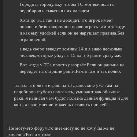
Городить городульку чтобы ТС мог вычислять
педобиров и тыкать в них пальцем.
Хотя,до ТСа так и не доходит,что игрок имеет
полное и безоговорочное право играть там и так,где
и как ему удобней если он не нарушает правила.Без
ограничений.
а ведь скоро ввведут эсмины 14,и я знаю несколько
человек,которые уйдут с 15 на 5-6 ранги сразу же.
Вот когда у ТСа просто разорвёт.Если он раньше не
перейдёт на старшие ранги.Раков там и так полно.
ты лол что ли? я играю на т3 двано, мне уже там на
педобиров глубоко наплевать, умирают как обычные
раки. я написал чем будет полезна данная функция и для
кого, а свое мнение можешь оставить при себе.
Не могу-это форум,точнее-могу,но не хочу.Ты же не
хочешь?Вот и я тоже.