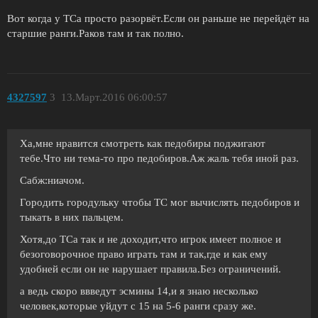
Вот когда у ТСа просто разорвёт.Если он раньше не перейдёт на
старшие ранги.Раков там и так полно.
4327597
3
13.Март.2016 06:00:57
Ха,мне нравится смотреть как педобиры поджигают
тебе.Что ни тема-то про педобиров.Аж жаль тебя иной раз.
Сабж:ниачом.
Городить городульку чтобы ТС мог вычислять педобиров и
тыкать в них пальцем.
Хотя,до ТСа так и не доходит,что игрок имеет полное и
безоговорочное право играть там и так,где и как ему
удобней если он не нарушает правила.Без ограничений.
а ведь скоро ввведут эсмины 14,и я знаю несколько
человек,которые уйдут с 15 на 5-6 ранги сразу же.