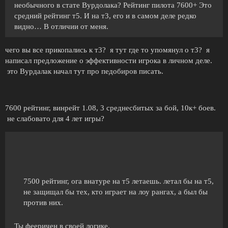
необычного в стате Вурдолака? Рейтинг пилота 7600+ Это
средний рейтинг т5. И на т3, его и в самом деле редко
видно… В отличии от меня.
чего вы все прикопались к т3? я тут где то упомянул о т3? я
написал предложение о эффективности игрока в личном деле.
это Вурдалак начал тут про педобиров писать.
7600 рейтинг, винрейт 1.08, 3 среднесбитых за бой, 10к+ боев.
не слабовато для 4 лет игры?
7500 рейтинг, ога внатуре на т5 летаешь. летал бы на т5,
не защищал бы тех, кто играет на лоу рангах, а был бы
против них.
Ты фееричен в своей логике.