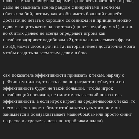
плюсы - можно глянув на параметр, оценить полезность игрока,
дабы не сваливать все на рандом с винрейтами и кол-вом
сбитых за бой, потому как чтобы иметь большой винрейт
достаточно летать с хорошим союзником и в принципе можно
вдвоем тащить катку на лоу теках(привет педобирам х1), а кол-
во сбитых далеко не всегда определяет игрока как
нагибатора(привет педобирам х2), так как подсасывать фраги
по КД может любой роч на т2, который имеет достаточно мозга
чтобы следить за всем этим делом в бою.
сам показатель эффективности привязать к текам, наряду с
рейтингом пилота, то есть если поц играет в нубке, то и его
эффективность будет не такой большой, чтобы игрок
нагибающий новичков, не смог иметь высокий показатель
эффективности, а если игрок играет на средне-высоких теках, то
и его эффективность будет отображать суть того, чем он
занимается в бою(захватывает маяки\бомбы\ или просто сидит
на респе и стреляет с дезы по корабликам вдали)