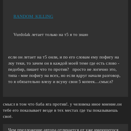
RANDOM_KILLING
Vurdolak летает только на т5 я то знаю
если он летает на т5 онли, и по его словам ему пофигу на
лоу теки, то зачем он в каждой моей теме где есть слово -
педобир, пишет что то против? просто не логично это,
типа - мне пофигу на всех, но если вдруг начали разговор,
то я обязательно влезу и всуну свои 5 копеек…смысл?
смысл в том что баба яга против!. у человека иное мнение.он
тебе его показывает везде в тех местах где ты показываешь
своё.
Чем предложение автора отличается от уже имеющегося