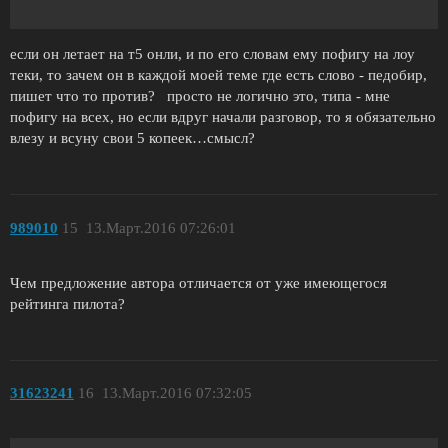
если он летает на т5 онли, и по его словам ему пофигу на лоу
теки, то зачем он в каждой моей теме где есть слово - педобир,
пишет что то против? просто не логично это, типа - мне
пофигу на всех, но если вдруг начали разговор, то я обязательно
влезу и всуну свои 5 копеек…смысл?
989010
15
13.Март.2016 07:26:01
Чем предложение автора отличается от уже имеющегося
рейтинга пилота?
31623241
16
13.Март.2016 07:32:05