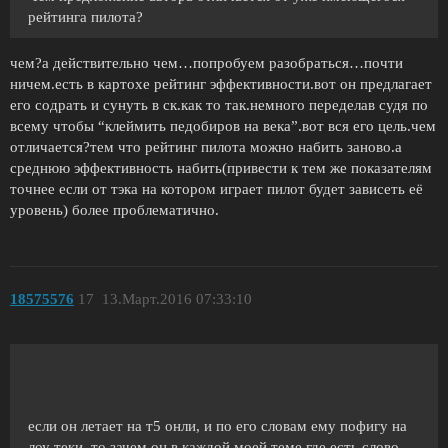
рейтинга пилота?
чем?а действительно чем…попробуем разобраться…почти
ничем.есть в картохе рейтинг эффективности.вот он предлагает
его содрать и сунуть в ск.как то так.немного переделав судя по
всему чтобы “клеймить педобиров на века”.вот вся его цель.чем
отличается?тем что рейтинг пилота можно набить заново.а
среднюю эффективность набить(привести к тем же показателям
точнее если от тэка на котором играет пилот будет зависеть её
уровень) более проблематично.
18575576
17
13.Март.2016 07:33:10
если он летает на т5 онли, и по его словам ему пофигу на
лоу теки, то зачем он в каждой моей теме где есть слово -