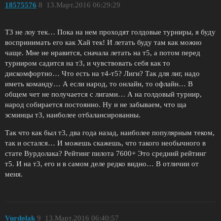
18575576
8
13.Март.2016 06:29:29
Т3 не лоу тек… Пока на нем проходят голдовые турниры, я буду
воспринимать его как Хай тек! И летать буду там как можно
чаще. Мне не нравится, сначала летать на т5, а потом перед
турниром садится на т3, и чувствовать себя как то
дискомфортно… Что есть на т4-т5? Лиги? Так для лиг, надо
иметь команду… А если народ, то онлайн, то офлайн… В
общем чет не получается с лигами… А на голдовый турнир,
народ собирается постоянно. Ну и не забываем, что ща
эсминцы т3, наиболее отбалансированны.
Так что как был т3, два года назад, наиболее популярным теком,
так и остался… И можешь скажешь, что такого необычного в
стате Вурдолака? Рейтинг пилота 7600+ Это средний рейтинг
т5. И на т3, его и в самом деле редко видно… В отличии от
меня.
Vurdolak
9
13.Март.2016 06:40:57