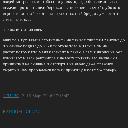
людей застрелить и чтобы они ушли.гораздо больше хочется
нежели прогонять педобиров.они с позиции своего “глубокого
игрового опыта” всем навязывают полный бред.и думают что
самые важные.
за сим откланиваюсь.
алло тс.я тут давеча сходил на т2.ну так вот слил там рейтинг до
4 к.сейчас поднял до 7.5 или около того.а дальше он не
растет.потому что меня балансит к ракам а сам я далеко не бог
войны.вот и весь рейтинг.да я не могу поднять его выше 8к в
принципе.я не скиллач. я саппорт.я не умею даже фражики
тырить.в чем проблема?я пользу приношу в боях.уж поверь.
1178120
12
13.Март.2016 07:13:42
RANDOM_KILLING