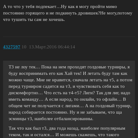
А то что у тебя подпекает…Ну как я могу пройти мимо
постоянно горящего и не подкинуть дровишек?Не могу,потому
что тушить ты сам не хочешь.
4327597
10
13.Март.2016 06:44:14
Т3 не лоу тек… Пока на нем проходят голдовые турниры, я
буду воспринимать его как Хай тек! И летать буду там как
можно чаще. Мне не нравится, сначала летать на т5, а потом
перед турниром садится на т3, и чувствовать себя как то
дискомфортно… Что есть на т4-т5? Лиги? Так для лиг, надо
иметь команду… А если народ, то онлайн, то офлайн… В
общем чет не получается с лигами… А на голдовый турнир,
народ собирается постоянно. Ну и не забываем, что ща
эсминцы т3, наиболее отбалансированны.
Так что как был т3, два года назад, наиболее популярным
теком, так и остался… И можешь скажешь, что такого