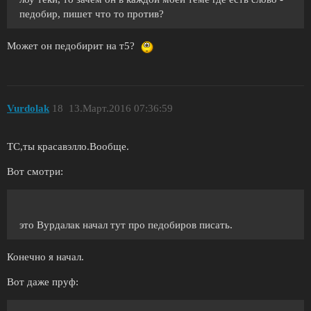
педобир, пишет что то против?
Может он педобирит на т5?
Vurdolak
18
13.Март.2016 07:36:59
ТС,ты красавэлло.Вообще.
Вот смотри:
это Вурдалак начал тут про педобиров писать.
Конечно я начал.
Вот даже пруф: