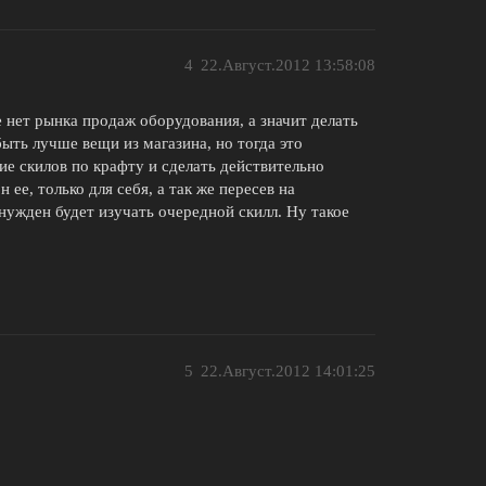
4
22.Август.2012 13:58:08
е нет рынка продаж оборудования, а значит делать
ыть лучше вещи из магазина, но тогда это
ние скилов по крафту и сделать действительно
ее, только для себя, а так же пересев на
нужден будет изучать очередной скилл. Ну такое
5
22.Август.2012 14:01:25