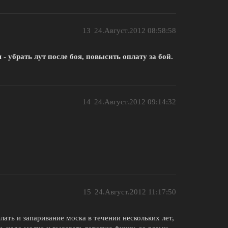
13
24.Август.2012 08:58:58
 -
убрать лут после боя, повысить оплату за бой.
14
24.Август.2012 09:14:32
15
24.Август.2012 11:17:50
лать и запаривание моска в течении нескольких лет,