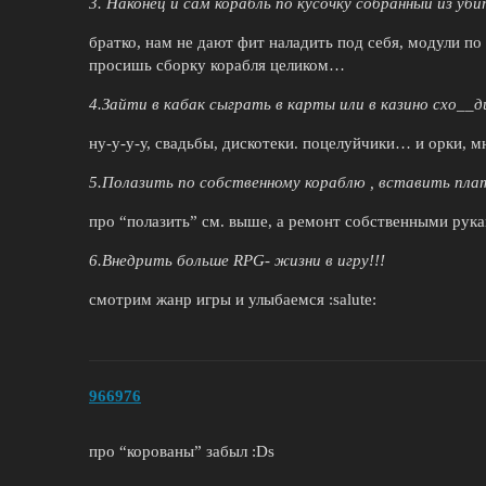
3. Наконец и сам корабль по кусочку собранный из уби
братко, нам не дают фит наладить под себя, модули по
просишь сборку корабля целиком…
4.Зайти в кабак сыграть в карты или в казино схо__д
ну-у-у-у, свадьбы, дискотеки. поцелуйчики… и орки, 
5.Полазить по собственному кораблю , вставить пла
про “полазить” см. выше, а ремонт собственными рукам
6.Внедрить больше RPG- жизни в игру!!!
смотрим жанр игры и улыбаемся :salute:
966976
про “корованы” забыл :Ds