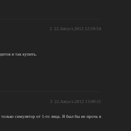
2
22.Август.2012 12:59:54
дитов и так купить.
3
22.Август.2012 13:00:11
 только симулятор от 1-го лица. Я был бы не прочь в
…