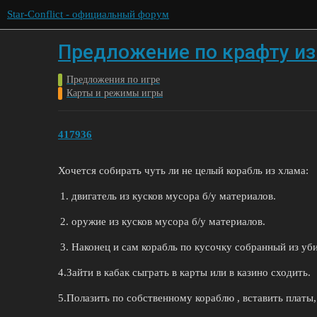
Star-Conflict - официальный форум
Предложение по крафту из 
Предложения по игре
Карты и режимы игры
417936
Хочется собирать чуть ли не целый корабль из хлама:
двигатель из кусков мусора б/у материалов.
оружие из кусков мусора б/у материалов.
Наконец и сам корабль по кусочку собранный из уби
4.Зайти в кабак сыграть в карты или в казино сходить.
5.Полазить по собственному кораблю , вставить платы