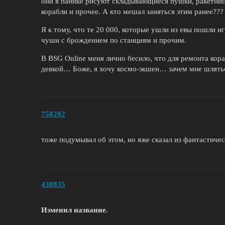
они в панике рисуют складывающиеся пушки, ракетниц
корабли и прочее. А кто мешал заняться этим ранее???
Я к тому, что те 20 000, которые ушли из евы пошли иг
чуши с брождением по станциям и прочим.
В BSG Online меня лично бесило, что для ремонта кора
девкой… Боже, я хочу космо-экшен… зачем мне шлятьс
758202
тоже подумывал об этом, но яже сказал из фантастическ
438835
Изменил название.