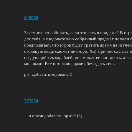
829968
Зачем что то собирать, если это есть в продаже? В игр
для себя, а следовательно собранный предмет должен б
предполагает, что игрок будет тратить время на изуче
стоющую вещь сможет не скоро. Ха) Причем сделает он 
следующий тек кораблей, не сможет ее поставить, а вы
мое имхо. Все остальное даже обсуждать лень.
p.s. Добавить корованы!!
777674
…и орков добавьте, орков! (с)