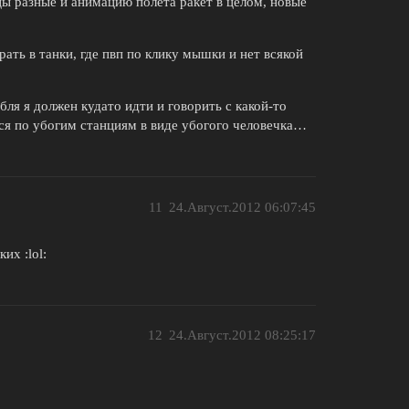
ы разные и анимацию полёта ракет в целом, новые
рать в танки, где пвп по клику мышки и нет всякой
бля я должен кудато идти и говорить с какой-то
я по убогим станциям в виде убогого человечка…
11
24.Август.2012 06:07:45
их :lol:
12
24.Август.2012 08:25:17