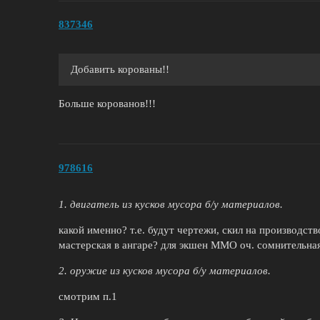
837346
Добавить корованы!!
Больше корованов!!!
978616
1. двигатель из кусков мусора б/у материалов.
какой именно? т.е. будут чертежи, скил на производство
мастерская в ангаре? для экшен ММО оч. сомнительн
2. оружие из кусков мусора б/у материалов.
смотрим п.1