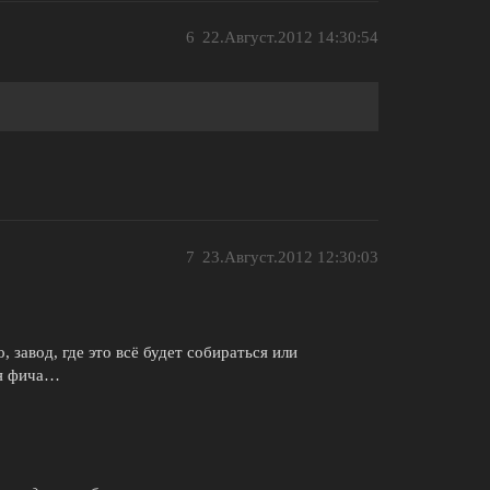
6
22.Август.2012 14:30:54
7
23.Август.2012 12:30:03
, завод, где это всё будет собираться или
ая фича…