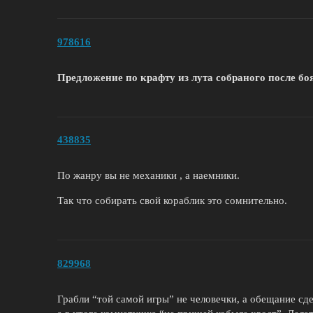
978616
Предложение по крафту из лута собраного после боя
438835
По жанру вы не механики , а наемники.
Так что собирать свой кораблик это сомнительно.
829968
Грабли “той самой игры” не человечки, а обещание сде