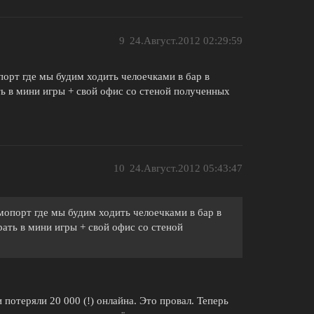
9
24.Август.2012 02:29:59
орт где мы будим ходить челоечками в бар в
ть в мини игры + свой офис со стеной полученных
10
24.Август.2012 05:43:47
опорт где мы будим ходить челоечками в бар в
рать в мини игры + свой офис со стеной
 потеряли 20 000 (!) онлайна. Это провал. Теперь