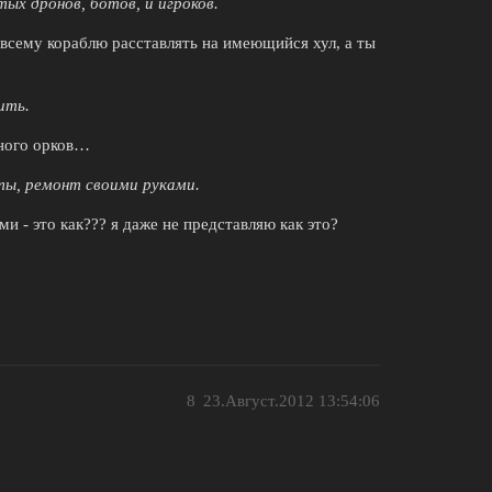
тых дронов, ботов, и игроков.
 всему кораблю расставлять на имеющийся хул, а ты
ить.
много орков…
ты, ремонт своими руками.
и - это как??? я даже не представляю как это?
8
23.Август.2012 13:54:06