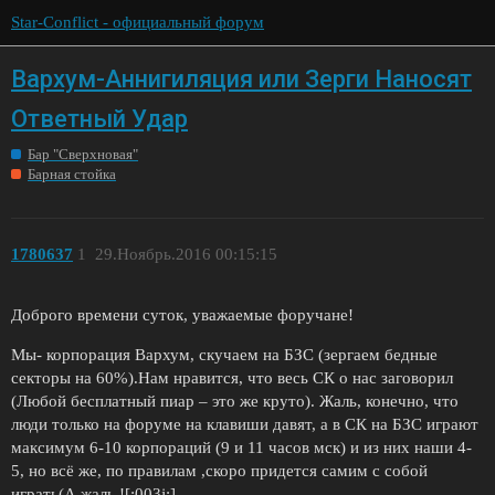
Star-Conflict - официальный форум
Вархум-Аннигиляция или Зерги Наносят
Ответный Удар
Бар "Сверхновая"
Барная стойка
1780637
1
29.Ноябрь.2016 00:15:15
Доброго времени суток, уважаемые форучане!
Мы- корпорация Вархум, скучаем на БЗС (зергаем бедные
секторы на 60%).Нам нравится, что весь СК о нас заговорил
(Любой бесплатный пиар – это же круто). Жаль, конечно, что
люди только на форуме на клавиши давят, а в СК на БЗС играют
максимум 6-10 корпораций (9 и 11 часов мск) и из них наши 4-
5, но всё же, по правилам ,скоро придется самим с собой
играть(А жаль ![:003j:]