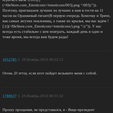
(<fileStore.core_Emoticons>/emoticons/003j.png “:003j:”)).
Поэтому, приглашаем лучших из лучших к нам в гости на 11
часов на Оранжевый гигант(В первую очередь Хомочку и Триче,
как самых жгучих поклонниц, а также их крылья, мы вас ждём !
[:):](<fileStore.core_Emoticons>/emoticons/).png “:):”)). У нас
всегда есть стабильно с кем поиграть, каждый день в одно и
тоже время, мы всегда вам будем рады!
1652785
2
29.Ноябрь.2016 00:22:15
Огонь ;D эттоу, если ктот пойдет возьмите меня с собой.
1780637
3
29.Ноябрь.2016 00:31:32
Прошу прощения, не представился, я - Вице-президент