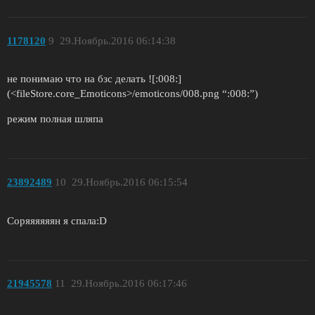
1178120
9
29.Ноябрь.2016 06:14:38
не понимаю что на бзс делать ![:008:]
(<fileStore.core_Emoticons>/emoticons/008.png “:008:”)
режим полная шляпа
23892489
10
29.Ноябрь.2016 06:15:54
Соряяяяяян я спала:D
21945578
11
29.Ноябрь.2016 06:17:46