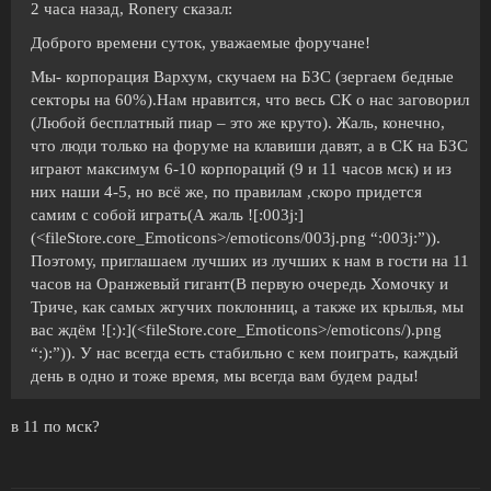
2 часа назад, Ronery сказал:
Доброго времени суток, уважаемые форучане!
Мы- корпорация Вархум, скучаем на БЗС (зергаем бедные
секторы на 60%).Нам нравится, что весь СК о нас заговорил
(Любой бесплатный пиар – это же круто). Жаль, конечно,
что люди только на форуме на клавиши давят, а в СК на БЗС
играют максимум 6-10 корпораций (9 и 11 часов мск) и из
них наши 4-5, но всё же, по правилам ,скоро придется
самим с собой играть(А жаль ![:003j:]
(<fileStore.core_Emoticons>/emoticons/003j.png “:003j:”)).
Поэтому, приглашаем лучших из лучших к нам в гости на 11
часов на Оранжевый гигант(В первую очередь Хомочку и
Триче, как самых жгучих поклонниц, а также их крылья, мы
вас ждём ![:):](<fileStore.core_Emoticons>/emoticons/).png
“:):”)). У нас всегда есть стабильно с кем поиграть, каждый
день в одно и тоже время, мы всегда вам будем рады!
в 11 по мск?