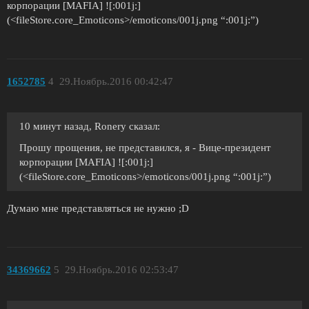
корпорации [MAFIA] ![:001j:]
(<fileStore.core_Emoticons>/emoticons/001j.png “:001j:”)
1652785
4
29.Ноябрь.2016 00:42:47
10 минут назад, Ronery сказал:
Прошу прощения, не представился, я - Вице-президент
корпорации [MAFIA] ![:001j:]
(<fileStore.core_Emoticons>/emoticons/001j.png “:001j:”)
Думаю мне представляться не нужно ;D
34369662
5
29.Ноябрь.2016 02:53:47