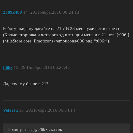
23892489
14
29.Ноябрь.2016 06:24:13
Ребятушки,а ну давайте на 21 ? В 23 меня уже нет в игре :з
(Кроме вторника и четверга хд в эти дни меня и в 21 нет ![:006:]
(<fileStore.core_Emoticons>/emoticons/006.png “:006:”))
Flikz
15
29.Ноябрь.2016 06:27:45
Да, почему бы не в 21?
Velarsu
16
29.Ноябрь.2016 06:34:14
5 минут назад, Flikz сказал: