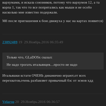
вархумами, и искала союзников, потому что вархумов 12, а та
корпа 1, так что то все попрятались как мыши и не особо
насколько мне известно подержали.
Мб после приглашения к бою движуха у нас на картах появится)
23892489
19
29.Ноябрь.2016 06:35:49
Только что, GLaDOSx сказал:
Не надо трогать итальянцев…просто не надо
Итальяшки кстати ОЧЕНЬ динамично играют,от всех
перехватов,очень разбавляет привычный бзс от эсмов хдд
Velarsu
20
29.Ноябрь.2016 06:36:57