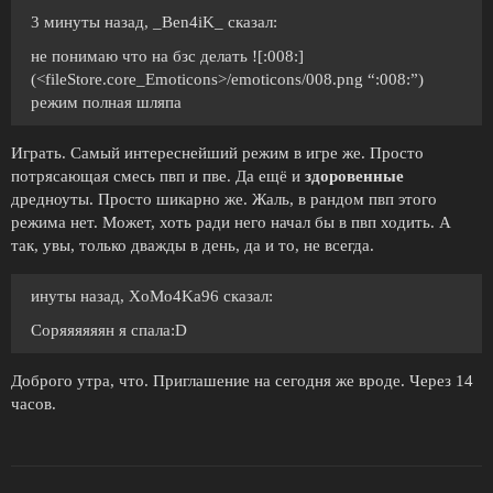
3 минуты назад, _Ben4iK_ сказал:
не понимаю что на бзс делать ![:008:]
(<fileStore.core_Emoticons>/emoticons/008.png “:008:”)
режим полная шляпа
Играть. Самый интереснейший режим в игре же. Просто
потрясающая смесь пвп и пве. Да ещё и
здоровенные
дредноуты. Просто шикарно же. Жаль, в рандом пвп этого
режима нет. Может, хоть ради него начал бы в пвп ходить. А
так, увы, только дважды в день, да и то, не всегда.
инуты назад, XoMo4Ka96 сказал:
Соряяяяяян я спала:D
Доброго утра, что. Приглашение на сегодня же вроде. Через 14
часов.