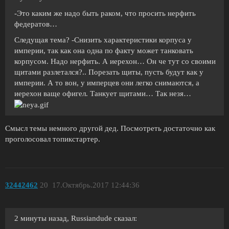
-Это каким же надо быть раком, что просить нерфить
федератов…
Следущая тема? -Снизить характеристики корпуса у
империи, так как она одна по факту может танковать
корпусом. Надо нерфить. А иерехон… Он че тут со своими
щитами разлетался?.. Порезать щиты, пусть будут как у
империи. А то вон, у имперцев они легко снимаются, а
иерехон ваще офигел. Танкует щитами… Так незя…
Смысл темы немного другой дед. Посмотреть достаточно как
проголосовал топикстартер.
32442462
20
17.Октябрь.2017 12:44:36
2 минуты назад, Russiandude сказал: