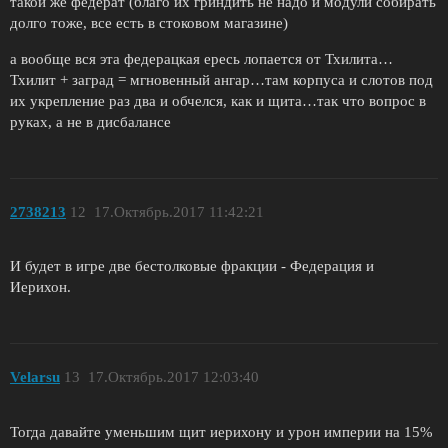
такой же федерат (благо их гриндить не надо и модули собирать
долго тоже, все есть в стоковом магазине)
а вообще вся эта федерацкая ересь лопается от Тхилита…
Тхилит + заград = мгновенный ангар…там корпуса и слотов под
их укрепление раз два и обчелся, как и щита…так что вопрос в
руках, а не в дисбалансе
2738213
12
17.Октябрь.2017 11:42:21
И будет в игре две бестолковые фракции - Федерация и
Иерихон.
Velarsu
13
17.Октябрь.2017 12:03:40
Тогда давайте уменьшим щит иерихону и урон империи на 15%