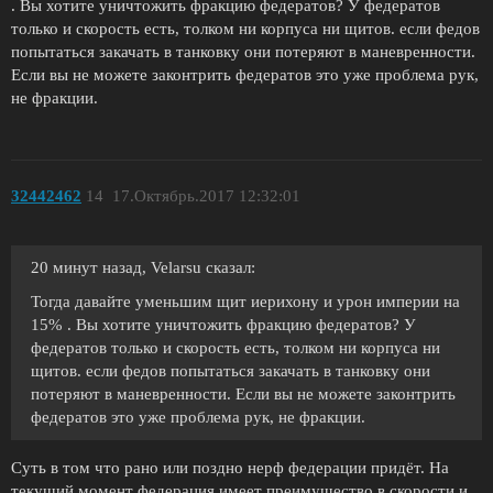
. Вы хотите уничтожить фракцию федератов? У федератов
только и скорость есть, толком ни корпуса ни щитов. если федов
попытаться закачать в танковку они потеряют в маневренности.
Если вы не можете законтрить федератов это уже проблема рук,
не фракции.
32442462
14
17.Октябрь.2017 12:32:01
20 минут назад, Velarsu сказал:
Тогда давайте уменьшим щит иерихону и урон империи на
15% . Вы хотите уничтожить фракцию федератов? У
федератов только и скорость есть, толком ни корпуса ни
щитов. если федов попытаться закачать в танковку они
потеряют в маневренности. Если вы не можете законтрить
федератов это уже проблема рук, не фракции.
Суть в том что рано или поздно нерф федерации придёт. На
текущий момент федерация имеет преимущество в скорости и