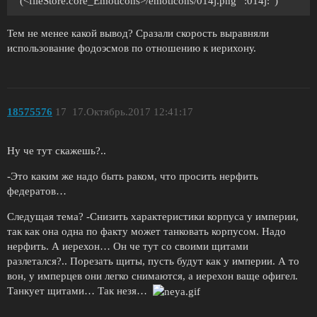
(<fileStore.core_Emoticons>/emoticons/014j.png “:014j:”)
Тем не менее какой вывод? Сразали скорость выравняли
использование фодоэсмов по отношению к иерихону.
18575576
17
17.Октябрь.2017 12:41:17
Ну че тут скажешь?..
-Это каким же надо быть раком, что просить нерфить
федератов…
Следущая тема? -Снизить характеристики корпуса у империи,
так как она одна по факту может танковать корпусом. Надо
нерфить. А иерехон… Он че тут со своими щитами
разлетался?.. Порезать щиты, пусть будут как у империи. А то
вон, у имперцев они легко снимаются, а иерехон ваще офигел.
Танкует щитами… Так незя…