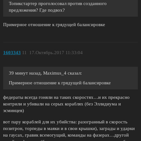
Топикстартер проголосовал против созданного
предложения? Где подвох?
Примерное отношение к грядущей балансировке
1603343
11
17.Октябрь.2017 11:33:04
39 минут назад, Maximus_4 сказал:
Примерное отношение к грядущей балансировке
федераты всегда гоняли на таких скоростях…и их прекрасно
контрили и убивали на серых кораблях (без Эллидиума и
эсминцев)
вот пару кораблей для их убийства: разогранный в скорость
позитрон, торпеды в маяки и в свои крышки), заграды и ударки
на гаусах, гравик всемогущий, команды на фазерах…другой