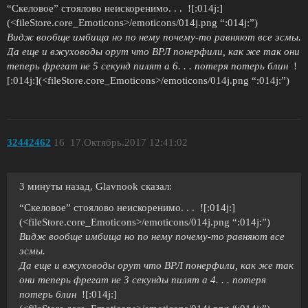
“Скеловое” стоялово неискоренимо. . . ![:014j:]
(<fileStore.core_Emoticons>/emoticons/014j.png “:014j:”)
Видж вообще имбища но по нему почему-то равняют все эсмы.
Да еще и вжуховоды орут что ВРЛ понерфили, как же так они
теперь фрегат не 5 секунд пилят а 6. . . потеря потерь блин
!
[:014j:](<fileStore.core_Emoticons>/emoticons/014j.png “:014j:”)
32442462
16
17.Октябрь.2017 12:41:02
3 минуты назад, Glavnook сказал:
“Скеловое” стоялово неискоренимо. . . ![:014j:]
(<fileStore.core_Emoticons>/emoticons/014j.png “:014j:”)
Видж вообще имбища но по нему почему-то равняют все
эсмы.
Да еще и вжуховоды орут что ВРЛ понерфили, как же так
они теперь фрегат не 3 секунды пилят а 4. . . потеря
потерь блин
![:014j:]