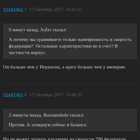
32442462
5
17.Октябрь.2017 10:47:11
9 минут назад, JoZer сказал:
А почему вы сравниваете только маневренность и скорость
федерации? Остальные характеристики не в счет? В
частности корпус.
Он больше чем у Иерихона, а щита больше чем у империи.
32442462
6
17.Октябрь.2017 10:48:35
2 минуты назад, Russiandude сказал:
Против. А эллидиум сейчас в балансе.
Но не может догнать уходящих на скорости 700 федератов.