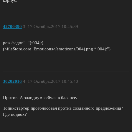
корпус.
42700390
3
17.Октябрь.2017 10:45:39
реж федов! ![:004j:]
(<fileStore.core_Emoticons>/emoticons/004j.png “:004j:”)
30202016
4
17.Октябрь.2017 10:45:40
Против. А эллидиум сейчас в балансе.
Топикстартер проголосовал против созданного предложения?
Где подвох?