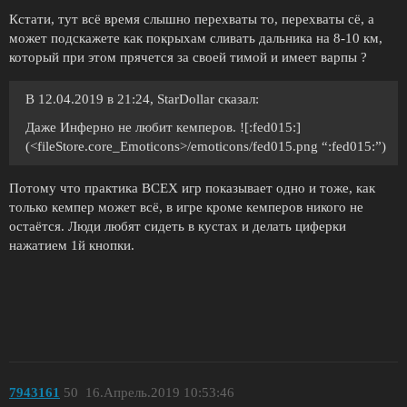
Кстати, тут всё время слышно перехваты то, перехваты сё, а
может подскажете как покрыхам сливать дальника на 8-10 км,
который при этом прячется за своей тимой и имеет варпы ?
В 12.04.2019 в 21:24, StarDollar сказал:
Даже Инферно не любит кемперов. ![:fed015:]
(<fileStore.core_Emoticons>/emoticons/fed015.png “:fed015:”)
Потому что практика ВСЕХ игр показывает одно и тоже, как
только кемпер может всё, в игре кроме кемперов никого не
остаётся. Люди любят сидеть в кустах и делать циферки
нажатием 1й кнопки.
7943161
50
16.Апрель.2019 10:53:46