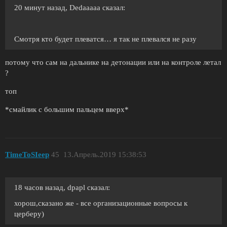
20 минут назад, Dedaaaaa сказал:
Смотря кто будет плеватся… я так не плевался не разу
потому что сам на дальнике на детонации или на контроле летал
?
топ
*смайлик с большим пальцем вверх*
TimeToSIeep
45
13.Апрель.2019 15:38:53
18 часов назад, dpapl сказал:
хорош,сказано же - все организационные вопросы к
церберу)