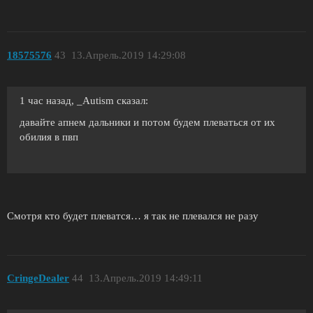
18575576
43
13.Апрель.2019 14:29:08
1 час назад, _Autism сказал:
давайте апнем дальники и потом будем плеваться от их
обилия в пвп
Смотря кто будет плеватся… я так не плевался не разу
CringeDealer
44
13.Апрель.2019 14:49:11