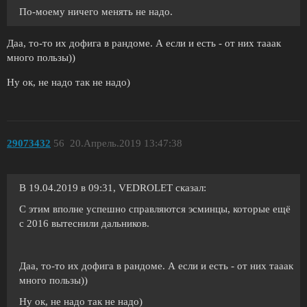
По-моему ничего менять не надо.
Даа, то-то их дофига в рандоме. А если и есть - от них тааак
много пользы))
Ну ок, не надо так не надо)
29073432
56
20.Апрель.2019 13:47:38
В 19.04.2019 в 09:31, VEDROLET сказал:
С этим вполне успешно справляются эсминцы, которые ещё
с 2016 вытеснили дальников.
Даа, то-то их дофига в рандоме. А если и есть - от них тааак
много пользы))
Ну ок, не надо так не надо)