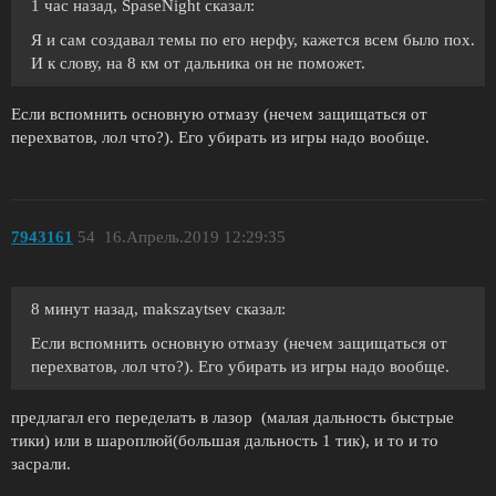
1 час назад, SpaseNight сказал:
Я и сам создавал темы по его нерфу, кажется всем было пох.
И к слову, на 8 км от дальника он не поможет.
Если вспомнить основную отмазу (нечем защищаться от
перехватов, лол что?). Его убирать из игры надо вообще.
7943161
54
16.Апрель.2019 12:29:35
8 минут назад, makszaytsev сказал:
Если вспомнить основную отмазу (нечем защищаться от
перехватов, лол что?). Его убирать из игры надо вообще.
предлагал его переделать в лазор (малая дальность быстрые
тики) или в шароплюй(большая дальность 1 тик), и то и то
засрали.