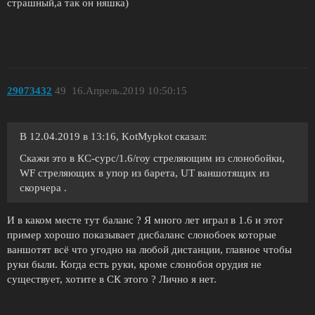
страшный,а так он няшка)
29073432
49
16.Апрель.2019 10:50:15
В 12.04.2019 в 13:16, KotMypkot сказал:
Скажи это в КС-сурс/1.6/гоу стреляющим из слонобойки,
WF стреляющих в упор из барета, UT ваншотящих из
скорчера .
И в каком месте тут баланс ? Я много лет играл в 1.6 и этот
пример хорошо показывает дисбаланс слонобоек которые
ваншотят всё что угодно на любой дистанции, главное чтобы
руки были. Когда есть руки, кроме слонобоя орудия не
существует, хотите в СК этого ? Лично я нет.