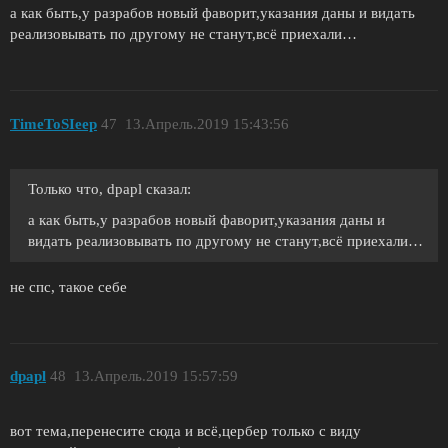
а как быть,у разрабов новый фаворит,указания даны и видать
реализовывать по другому не станут,всё приехали…
TimeToSIeep
47
13.Апрель.2019 15:43:56
Только что, dpapl сказал:
а как быть,у разрабов новый фаворит,указания даны и
видать реализовывать по другому не станут,всё приехали…
не спс, такое себе
dpapl
48
13.Апрель.2019 15:57:59
вот тема,перенесите сюда и всё,цербер только с виду