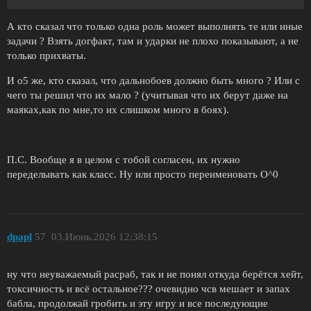
А кто сказал что только одна роль может выполнять те или иные
задачи ? Взять догфакт, там и ударки не плохо показывают, а не
только прихваты.
И о5 же, кто сказал, что дальнобоев должно быть много ? Или с
чего ты решил что их мало ? (учитывая что их берут даже на
маяках,как по мне,то их слишком много в боях).
П.С. Вообще я в целом с тобой согласен, их нужно
переделывать как класс. Ну или просто переименовать О^0
dpapl
57
03.Июнь.2026 12:38:15
ну что неуважаемый расраб, так и не понял откуда берётся хейт,
токсичность и всё остальное??? очевидно чсв мешает и запах
бабла, продолжай гробить и эту игру и все последующие