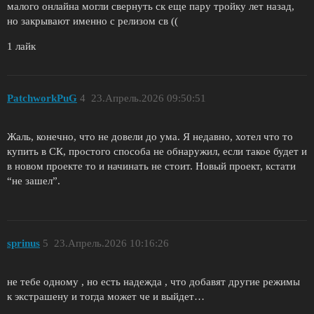
малого онлайна могли свернуть ск еще пару тройку лет назад,
но закрывают именно с релизом св ((
1 лайк
PatchworkPuG
4
23.Апрель.2026 09:50:51
Жаль, конечно, что не довели до ума. Я недавно, хотел что то
купить в СК, простого способа не обнаружил, если такое будет и
в новом проекте то и начинать не стоит. Новый проект, кстати
“не зашел”.
sprinus
5
23.Апрель.2026 10:16:26
не тебе одному , но есть надежда , что добавят другие режимы
к экстрашену и тогда может че и выйдет…