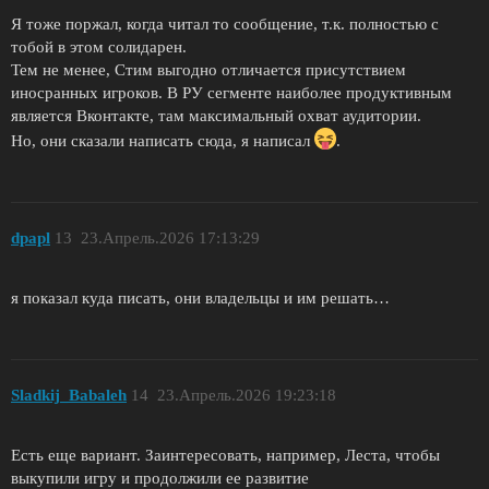
Я тоже поржал, когда читал то сообщение, т.к. полностью с
тобой в этом солидарен.
Тем не менее, Стим выгодно отличается присутствием
иносранных игроков. В РУ сегменте наиболее продуктивным
является Вконтакте, там максимальный охват аудитории.
Но, они сказали написать сюда, я написал
.
dpapl
13
23.Апрель.2026 17:13:29
я показал куда писать, они владельцы и им решать…
Sladkij_Babaleh
14
23.Апрель.2026 19:23:18
Есть еще вариант. Заинтересовать, например, Леста, чтобы
выкупили игру и продолжили ее развитие