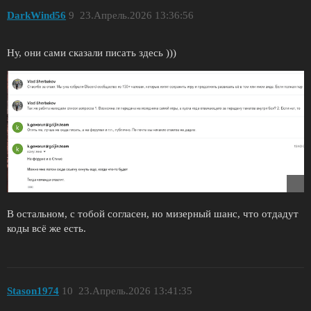
DarkWind56
9
23.Апрель.2026 13:36:56
Ну, они сами сказали писать здесь )))
В остальном, с тобой согласен, но мизерный шанс, что отдадут
коды всё же есть.
Stason1974
10
23.Апрель.2026 13:41:35