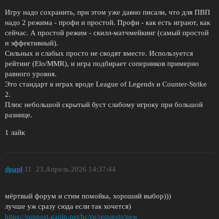
Игру надо сохранить, при этом уже давно писали, что для ПВП
надо 2 режима - профи и простой. Профи - как есть играют, как
сейчас. А простой режим - скилл-матчмейкинг (самый простой
и эффективный).
Сильных и слабых просто не сводят вместе. Используется
рейтинг (Elo/MMR), и игра подбирает соперников примерно
равного уровня.
Это стандарт в играх вроде League of Legends и Counter-Strike
2.
Плюс небольшой скрытый буст слабому игроку при большой
разнице.
1 лайк
dpapl
11
23.Апрель.2026 14:37:44
мёртвый форум и стим помойка, хороший выбор)))
лучше уж сразу сюда если так хочется)
https://support.gaijin.net/hc/ru/requests/new