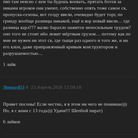
пвп там неясно с кем ты будешь воевать, прятать ботов за
никами игроков они умеют, собственно опять тоже самое ск,
пропуска-сезоны, вот голду ввели, очевидно будет торг, по
гринду вообще разницы никакой, ещё и кор новый ввели… где
разница карл??? жалко барахло нажитое непосильным трудом?
оно того не стоит ибо лежит мёртвым грузом… потому как по
мне не нужен ни этот ск, где тыщи раз одного и того же, и ни
его клон, даже приправленный кривым конструктором и
разрушаемостью…
1 лайк
Shepard53
8
23.Апрель.2026 12:58:18
Привет посоны! Если честно, я в этом ни чего не понимаю)))
Но, я с вами с 13 года))) Удачи!!! Шепбой пират)
6 лайков