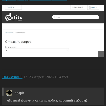
DarkWind56
12
23.Апрель.2026 16:43:59
dpapl:
мёртвый форум и стим помойка, хороший выбор)))