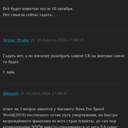
Всё будет известно после 10 октября.
Нет смысла сейчас гадать.
Argon_Praim
19
26.Апрель.2026 17:00:18
Гадать нет, а по плохому разобрать клиент СК на винтики самое
то будет.
1 лайк
IllidanSj
20
01.Май.2026 17:48:45
ответ на 3 вопрос имеется у бисового Neen For Speed
World(2010) постигшего тотже путь умертвления, но быстро
возрождённого фанатами из всех стран планеты, до сих пор
курирующими NSFW вместо отказавшихся от него EA гамес,