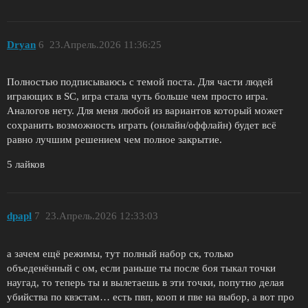
Dryan
6
23.Апрель.2026 11:36:25
Полностью подписываюсь с темой поста. Для части людей
играющих в SC, игра стала чуть больше чем просто игра.
Аналогов нету. Для меня любой из вариантов который может
сохранить возможность играть (онлайн/оффлайн) будет всё
равно лучшим решением чем полное закрытие.
5 лайков
dpapl
7
23.Апрель.2026 12:33:03
а зачем ещё режимы, тут полный набор ск, только
объеденённый с ом, если раньше ты после боя тыкал точки
наугад, то теперь ты и вылетаешь в эти точки, попутно делая
убийства по квэстам… есть пвп, кооп и пве на выбор, а вот про