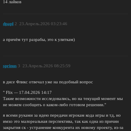
14 лайков
dpapl
2
23.Апрель.2026 03:23:46
а причём тут разрабы, это к улиткам)
sprinus
3
23.Апрель.2026 08:25:59
в дисе Фликс отвечал уже на подобный вопрос
" Flix
—
17.04.2026 14:17
Такие возможности исследовались, но на текущий момент мы
не можем сообщить о каком-либо готовом решении."
я всеми руками за идею передачи игрокам кода игры и тд, но
имхо это малореальная перспектива, так как одна из причин
закрытия ск - устранение конкурента их новому проекту, из-за