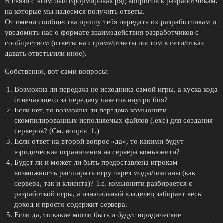
В связи с этим был сформирован ряд вопросов к разработчикам,
на которые мы надеемся получить ответы.
От имени сообщества прошу тебя передать их разработчикам и
уведомить нас о формате взаимодействия разработчиков с
сообществом (ответы на стриме/ответы постом в сети/отказ
давать ответы/или иное).
Собственно, вот сами вопросы:
Возможна ли передача не исходника самой игры, а куска кода
отвечающего за передачу пакетов внутри боя?
Если нет, то возможна ли передача комьюнити
скомпилированных исполняемых файлов (.exe) для создания
серверов? (См. вопрос 1.)
Если ответ на второй вопрос «да», то какими будут
юридические ограничения на сервера комьюнити?
Будет ли и может ли быть предоставлена игрокам
возможность расширять игру через моды/плагины (как
сервера, так и клиента)? Т.е. комьюнити разбирается с
разработкой игры, а изначальный владелец забирает весь
доход и просто содержит сервера.
Если да, то какие могли быть и будут юридические