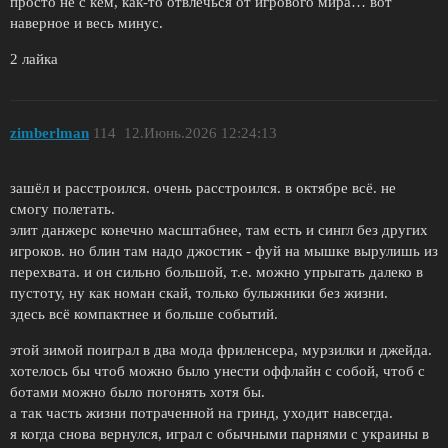
просто не с кем, как-то отвлечься от игрового мира… вот
наверное и весь минус.
2 лайка
zimberlman
114
12.Июнь.2026 12:24:13
зашёл и расстроился. очень расстроился. в октябре всё. не
смогу полетать.
элит данжерс конечно масштабнее, там есть и сингл без других
игроков. но блин там надо джостик - фуй на мышке вырулишь из
перехвата. и он сильно большой, т.е. можно упрыгать далеко в
пустоту, ну как номан скай, только булыжники без жизни.
здесь всё компактнее и больше событий.
этой зимой поиграл в два мода фриленсера, мурзилки и джейда.
хотелось бы чтоб можно было унести оффлайн с собой, чтоб с
ботами можно было погонять хотя бы.
а так часть жизни потраченной на гринд, уходит навсегда.
я когда снова вернулся, играл с обычными парнями с украины в