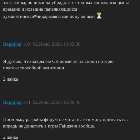
эльфятины, но доконца убрадь тех стадных сложна иза цыны
времяни и ихвещна папалняющийся
хуманятинскай=нидаразвятавай пoпу ля цыи
Bappjlop
103
02.Июнь.2026 16:02:30
Я думаю, что закрытие СК повлечет за собой потерю
платежеспособной аудитории.
2 лайка
Bappjlop
104
02.Июнь.2026 16:06:46
Поскольку разрабы форум не читают, то я могу призвать вас
впредь не донатить в игры Гайджин вообще.
2 лайка