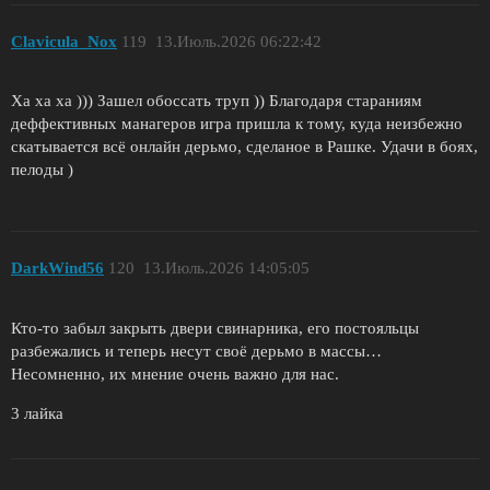
Clavicula_Nox
119
13.Июль.2026 06:22:42
Ха ха ха ))) Зашел обоссать труп )) Благодаря стараниям
деффективных манагеров игра пришла к тому, куда неизбежно
скатывается всё онлайн дерьмо, сделаное в Рашке. Удачи в боях,
пелоды )
DarkWind56
120
13.Июль.2026 14:05:05
Кто-то забыл закрыть двери свинарника, его постояльцы
разбежались и теперь несут своё дерьмо в массы…
Несомненно, их мнение очень важно для нас.
3 лайка