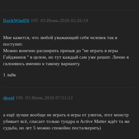
DarkWind56
105
03.Июнь.2026 02:26:19
Мне кажется, что любой уважающий себя человек так и
поступит.
Можно конечно расширить призыв до "не играть в игры
Гайджинов " в целом, но тут каждый сам уже решит. Лично я
склоняюсь именно к такому варианту.
1 лайк
dpapl
106
03.Июнь.2026 07:51:12
а ещё лучше вообще не играть в игры от улиток, этот монстр
убивает всё, спасает только тундра и Active Matter ждёт та же
судьба, но лет 5 можно спокойно посталкерить)