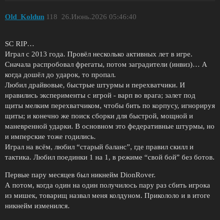
Old_Koldun
118
26.Июнь.2026 05:46:40
SC RIP…
Играл с 2013 года. Провёл несколько активных лет в игре.
Сначала распробовал фрегаты, потом заградители (инвиз)… А
когда дошёл до ударок, то пропал.
Любил драйвовые, быстрые штурмы и перехватчики. И
нравились эксперименты с игрой - варп во врага; залет под
щиты мелким перехватчиком, чтобы бить по корпусу, игнорируя
щиты; и конечно же поиск сборки для быстрой, мощной и
маневренной ударки. В основном это федеративные штурмы, но
и имперские тоже годились.
Играл на всём, любил “старый баланс”, где правил скилл и
тактика. Любил поединки 1 на 1, в режиме “свой бой” без ботов.
Первые пару месяцев был никнейм DionRover.
А потом, когда один на один получилось пару раз сбить игрока
из мишек, товарищ назвал меня колдуном. Прикололо и в итоге
никнейм изменился.