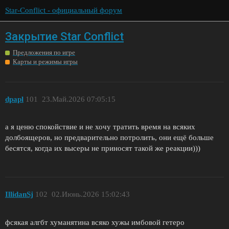
Star-Conflict - официальный форум
Закрытие Star Conflict
Предложения по игре
Карты и режимы игры
dpapl
101
23.Май.2026 07:05:15
а я ценю спокойствие и не хочу тратить время на всяких
долбоящеров, но предварительно потролить, они ещё больше
бесятся, когда их высеры не приносят такой же реакции)))
IllidanSj
102
02.Июнь.2026 15:02:43
фсякая aлгбт хуманятина всяко хужы имбовой гетepо