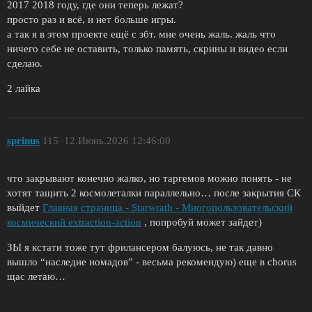
2017 2018 году, где они теперь лежат?
просто раз и всё, и нет больше игры.
а так я в этом проекте ещё с збт. мне очень жаль. жаль что
ничего себе не оставить, только память, скрины и видео если
сделаю.
2 лайка
sprinus
115
12.Июнь.2026 12:46:00
что закрывают конечно жалко, но таргемов можно понять - не
хотят тащить 2 космолеталки параллельно… после закрытия СК
выйдет
Главная страница - Starwrath - Многопользовательский
космический extraction-action
, попробуй может зайдет)
ЗЫ я кстати тоже тут фрилансером балуюсь, не так давно
вышло “наследие номадов” - весьма рекомендую) еще в сhorus
щас летаю…