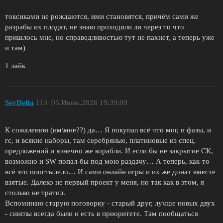
токсиками не рождаются, ими становятся, причём сами же
разрабы их плодят, не знаю проходили ли через то что
пришлось мне, но справедливостью тут не пахнет, а теперь уже
и там)
1 лайк
SevDelta
113
05.Июнь.2026 19:39:09
К сожалению (им\мне??) да… Я покупал всё что мог, и фазы, и
гс, и всякие наборы, там серебряные, платиновые из спец.
предложений и конечно же корабли. И если бы не закрытие СК,
возможно и SW попал-бы под мою раздачу… А теперь, как-то
всё это опостылело… И сами онлайн игры и их же донат вместе
взятые. Далеко не первый проект у меня, но так как в этом, я
столько не тратил.
Вспоминаю старую поговорку - старый друг, лучше новых двух
- синглы всегда были и есть в приоритете. Там пообщаться