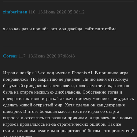
zimberlman
116
13.Июнь.2026 05:38:12
я его как раз и прошёл. это мод джейда. сайт елит геймс
Corsar
117
13.Июнь.2026 07:08:48
Играл с ноября 13-го под именем PhoenixAI. В принципе игра
понравилось. Но закрытию не удивлён. Лично меня оттолкнул
безумный гринд когда зелень ввели, плюс сама зелень, которая
была на старте несколько дисбалансна. Собственно тогда и
прекратил активно играть. Так же по моему мнению - не удалось
сделать живой открытый мир. Хотя сделан он как декорация
шикарно. В итоге большая масса тех, кто играл со старта
выросла и отсеялась по разным причинам, а привлечение новых
игроков провалилось из-за стратегических ошибок. Так же
считаю лучшим режимом корпаротивной битвы - это режим ещё